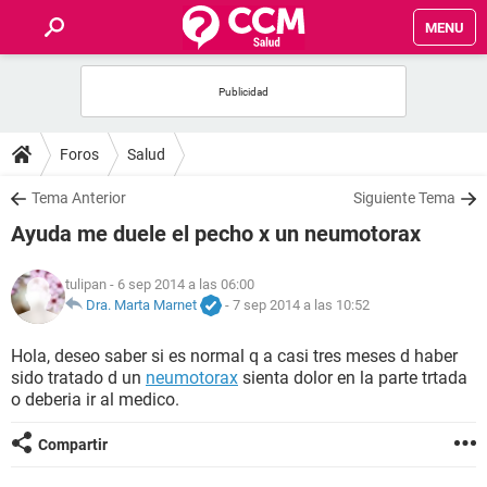
MENU
INICIO
FOROS
Foros
Salud
SALUD
Tema Anterior
Siguiente Tema
Ayuda me duele el pecho x un neumotorax
FAMILIA
tulipan
- 6 sep 2014 a las 06:00
NUTRICIÓN
Dra. Marta Marnet
-
7 sep 2014 a las 10:52
Hola, deseo saber si es normal q a casi tres meses d haber
BIENESTAR
sido tratado d un
neumotorax
sienta dolor en la parte trtada
o deberia ir al medico.
SEXUALIDAD
Compartir
GLOSARIO