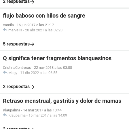
2 respuestas
flujo baboso con hilos de sangre
camila
-
16 jun 2017 a las 21:17
marvelis
-
28 abr 2021 a las 02:28
5 respuestas
Q significa tener fragmentos blanquesinos
CristinaContreras
-
22 nov 2018 a las 03:08
Magy
-
11 dic 2022 a las 06:55
2 respuestas
Retraso menstrual, gastritis y dolor de mamas
Klaupalma
-
14 mar 2017 a las 13:44
Klaupalma
-
15 mar 2017 a las 14:09