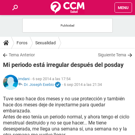
MENU
INICIO
FOROS
Foros
Sexualidad
SALUD
Tema Anterior
Siguiente Tema
Mi periodo está irregular después del posday
FAMILIA
imdani
- 6 sep 2014 a las 17:54
NUTRICIÓN
Dr. Joseph Exebio
-
6 sep 2014 a las 21:34
Tuve sexo hace dos meses y no use protección y también
BIENESTAR
hace dos meses deje de inyectarme para quedar
embarazada.
SEXUALIDAD
Antes de eso tenía un periodo normal, y ahora tengo el ciclo
menstrual destruido y no se que hacer... Me tiene
desesperada, me llega una semana sí, una semana no y la
GLOSARIO
otra semana me vuelve llegar.