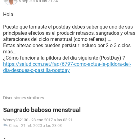
6 sep 2014 a las 21:34
Hola!
Puesto que tomaste el postday debes saber que uno de sus
principales efectos es el producir retrasos, sangrados y otras
alteraciones del ciclo menstrual (como refieres)....
Estas alteraciones pueden persistir incluso por 2 o 3 ciclos
más...
¿Cómo funciona la píldora del dia siguiente (PostDay) ?
https://salud.ccm.net/faq/6797-como-actua-la-pildora-del-
dia-despues-o-pastilla-postday
Discusiones similares
Sangrado baboso menstrual
Wendy282130
-
28 ene 2017 a las 03:21
Criss
-
21 feb 2020 a las 23:03