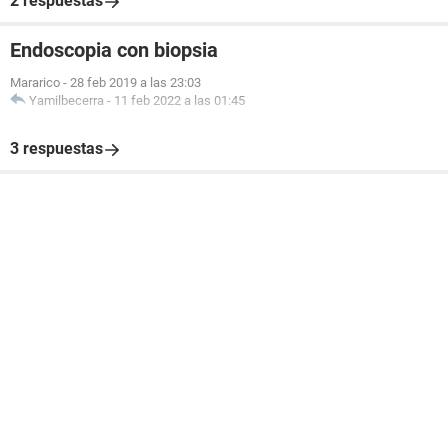
2 respuestas
Endoscopia con biopsia
Mararico
-
28 feb 2019 a las 23:03
Yamilbecerra
-
11 feb 2022 a las 01:45
3 respuestas