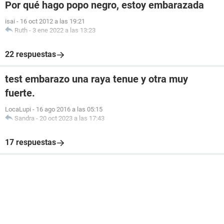
Por qué hago popo negro, estoy embarazada
isai
-
16 oct 2012 a las 19:21
Ruth
-
3 ene 2022 a las 13:23
22 respuestas
test embarazo una raya tenue y otra muy
fuerte.
LocaLupi
-
16 ago 2016 a las 05:15
Sandra
-
20 oct 2023 a las 17:43
17 respuestas