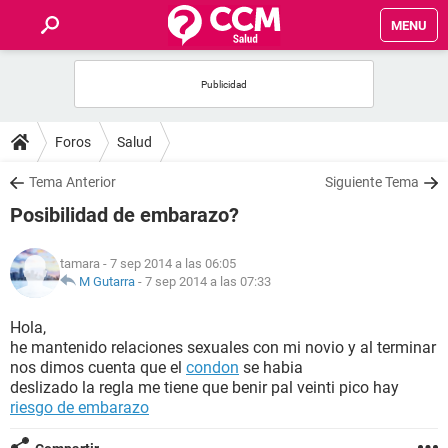
MENU
INICIO
FOROS
Foros
Salud
SALUD
Tema Anterior
Siguiente Tema
Posibilidad de embarazo?
FAMILIA
tamara
- 7 sep 2014 a las 06:05
NUTRICIÓN
M Gutarra
-
7 sep 2014 a las 07:33
Hola,
BIENESTAR
he mantenido relaciones sexuales con mi novio y al terminar
nos dimos cuenta que el
condon
se habia
SEXUALIDAD
deslizado la regla me tiene que benir pal veinti pico hay
riesgo de embarazo
GLOSARIO