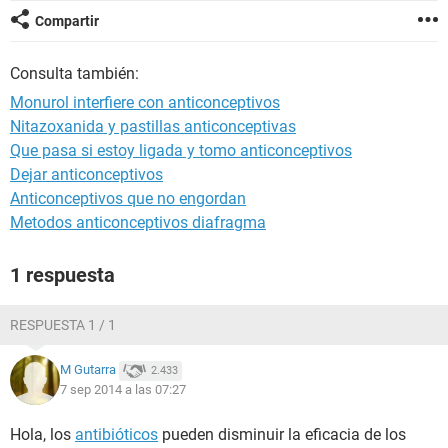
Compartir
Consulta también:
Monurol interfiere con anticonceptivos
Nitazoxanida y pastillas anticonceptivas
Que pasa si estoy ligada y tomo anticonceptivos
Dejar anticonceptivos
Anticonceptivos que no engordan
Metodos anticonceptivos diafragma
1 respuesta
RESPUESTA 1 / 1
M Gutarra
2.433
7 sep 2014 a las 07:27
Hola, los
antibióticos
pueden disminuir la eficacia de los