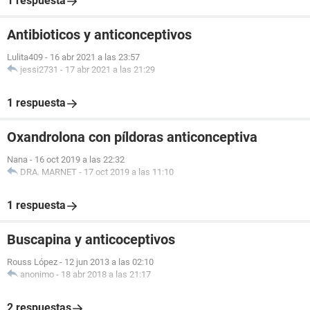
1 respuesta
Antibioticos y anticonceptivos
Lulita409
-
16 abr 2021 a las 23:57
jessi2731
-
17 abr 2021 a las 21:29
1 respuesta
Oxandrolona con píldoras anticonceptiva
Nana
-
16 oct 2019 a las 22:32
DRA. MARNET
-
17 oct 2019 a las 11:10
1 respuesta
Buscapina y anticoceptivos
Rouss López
-
12 jun 2013 a las 02:10
anonimo
-
18 abr 2018 a las 21:17
2 respuestas