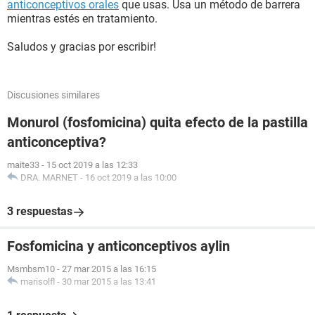
anticonceptivos orales
que usas. Usa un método de barrera
mientras estés en tratamiento.
Saludos y gracias por escribir!
Discusiones similares
Monurol (fosfomicina) quita efecto de la pastilla
anticonceptiva?
maite33
-
15 oct 2019 a las 12:33
DRA. MARNET
-
16 oct 2019 a las 10:00
3 respuestas
Fosfomicina y anticonceptivos aylin
Msmbsm10
-
27 mar 2015 a las 16:15
marisolfl
-
30 mar 2015 a las 13:41