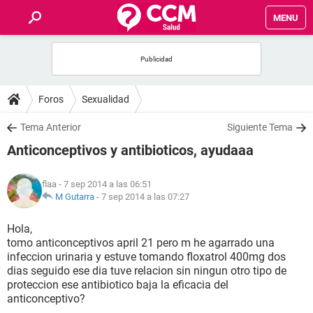
MENU
INICIO
FOROS
Foros
Sexualidad
SALUD
Tema Anterior
Siguiente Tema
Anticonceptivos y antibioticos, ayudaaa
FAMILIA
flaa
- 7 sep 2014 a las 06:51
NUTRICIÓN
M Gutarra
-
7 sep 2014 a las 07:27
Hola,
BIENESTAR
tomo anticonceptivos april 21 pero m he agarrado una
infeccion urinaria y estuve tomando floxatrol 400mg dos
SEXUALIDAD
dias seguido ese dia tuve relacion sin ningun otro tipo de
proteccion ese antibiotico baja la eficacia del
anticonceptivo?
GLOSARIO