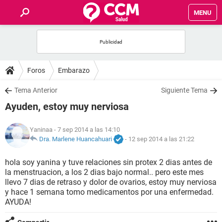
MENU
INICIO
FOROS
Foros
Embarazo
SALUD
Tema Anterior
Siguiente Tema
Ayuden, estoy muy nerviosa
FAMILIA
Yaninaa
- 7 sep 2014 a las 14:10
NUTRICIÓN
Dra. Marlene Huancahuari
-
12 sep 2014 a las 21:22
hola soy yanina y tuve relaciones sin protex 2 dias antes de
BIENESTAR
la menstruacion, a los 2 dias bajo normal.. pero este mes
llevo 7 dias de retraso y dolor de ovarios, estoy muy nerviosa
SEXUALIDAD
y hace 1 semana tomo medicamentos por una enfermedad.
AYUDA!
GLOSARIO