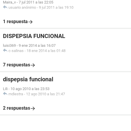
Maira_v
-
7 jul 2011 a las 22:05
usuario anónimo
-
9 jul 2011 a las 19:10
1 respuesta
DISPEPSIA FUNCIONAL
luisi369
-
9 ene 2014 a las 16:07
c-salinas
-
18 ene 2014 a las 01:48
7 respuestas
dispepsia funcional
Lili
-
10 ago 2010 a las 23:53
mdiestra
-
12 ago 2010 a las 21:47
2 respuestas