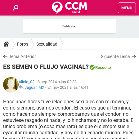
MENU
INICIO
FOROS
Foros
Sexualidad
SALUD
Tema Anterior
Siguiente Tema
ES SEMEN O FLUJO VAGINAL?
Resuelto
FAMILIA
Alicia_02
- 8 sep 2014 a las 02:33
NUTRICIÓN
Jaguar_MX
-
21 nov 2021 a las 16:41
Hace unas horas tuve relaciones sexuales con mi novio, y
BIENESTAR
como siempre, usamos condón. El caso es que al terminar,
como hacemos siempre, comprobamos que el condon no
SEXUALIDAD
estuviese rasgado ni nada, y lo hinchamos y no lo estaba. El
unico problema (o.cosa mas rara) es que el siempre suele
eyacular mucha cantidad, y hoy no ha echado mucho. Pues
GLOSARIO
bueno, al llegar a casa me di cuenta de que de mi vagina