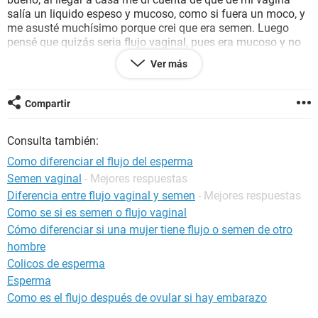
salía un liquido espeso y mucoso, como si fuera un moco, y
me asusté muchísimo porque crei que era semen. Luego
pensé que quizás seria flujo vaginal, pues era mucoso y no
tenia color, y el semen es mas como saliva. Además, lo mojé
Ver más
en agua y no se disolvió. Me gustaría saber si por las
características que he dicho de la mucosa me dijérais si es
semen o flujo vaginal... por favor!! Tengo que añadir que
Compartir
llevaba varios dias sin tener relaciones, por lo que estaba
muy excitada, para saber si eso influye en que sea semen o
Consulta también:
flujo. Añado tambien que estoy en el dia 26 de mi ciclo, y en
7 dias me viene el periodo. POR FAVOR AYUDENME! En caso
Como diferenciar el flujo del esperma
de que fuera semen... que hago?!
Semen vaginal
- Mejores respuestas
Diferencia entre flujo vaginal y semen
- Mejores respuestas
Como se si es semen o flujo vaginal
Cómo diferenciar si una mujer tiene flujo o semen de otro
hombre
Colicos de esperma
Esperma
Como es el flujo después de ovular si hay embarazo