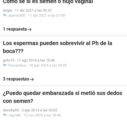
Como se si es semen o flujo vaginal
Angie
-
11 abr 2021 a las 00:47
arjenro300
-
11 abr 2021 a las 01:08
1 respuesta
Los espermas pueden sobrevivir al Ph de la
boca???
gofo15
-
17 ago 2014 a las 18:48
Fresasblue
-
18 ago 2014 a las 09:45
3 respuestas
¿Puedo quedar embarazada si metió sus dedos
con semen?
alondra55
-
5 ago 2014 a las 03:02
Jag-MX
-
12 nov 2023 a las 18:49