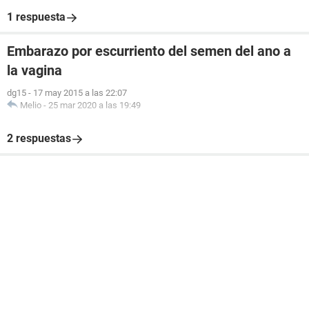
1 respuesta
Embarazo por escurriento del semen del ano a
la vagina
dg15
-
17 may 2015 a las 22:07
Melio
-
25 mar 2020 a las 19:49
2 respuestas