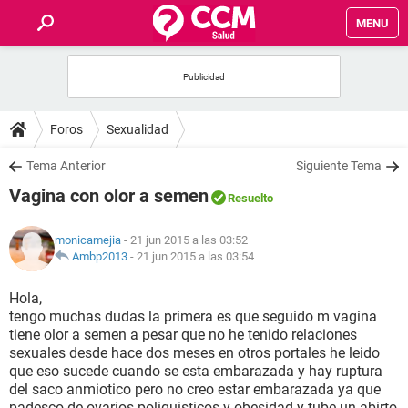
MENU
INICIO
FOROS
Foros
Sexualidad
SALUD
Tema Anterior
Siguiente Tema
Vagina con olor a semen
Resuelto
FAMILIA
monicamejia
- 21 jun 2015 a las 03:52
NUTRICIÓN
Ambp2013
-
21 jun 2015 a las 03:54
Hola,
BIENESTAR
tengo muchas dudas la primera es que seguido m vagina
tiene olor a semen a pesar que no he tenido relaciones
SEXUALIDAD
sexuales desde hace dos meses en otros portales he leido
que eso sucede cuando se esta embarazada y hay ruptura
del saco anmiotico pero no creo estar embarazada ya que
GLOSARIO
padesco de ovarios poliquisticos y obesidad y tube un abirto