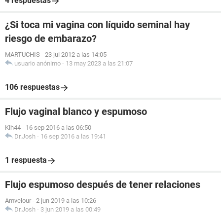
4 respuestas
¿Si toca mi vagina con líquido seminal hay
riesgo de embarazo?
MARTUCHIS
-
23 jul 2012 a las 14:05
usuario anónimo
-
13 may 2023 a las 21:07
106 respuestas
Flujo vaginal blanco y espumoso
Klh44
-
16 sep 2016 a las 06:50
Dr.Josh
-
16 sep 2016 a las 19:41
1 respuesta
Flujo espumoso después de tener relaciones
Amvelour
-
2 jun 2019 a las 10:26
Dr.Josh
-
3 jun 2019 a las 00:49