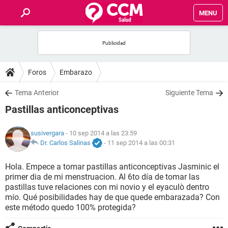
MENU
INICIO
FOROS
Foros
Embarazo
SALUD
Tema Anterior
Siguiente Tema
Pastillas anticonceptivas
FAMILIA
susivergara
- 10 sep 2014 a las 23:59
NUTRICIÓN
Dr. Carlos Salinas
-
11 sep 2014 a las 00:31
Hola. Empece a tomar pastillas anticonceptivas Jasminic el
BIENESTAR
primer dia de mi menstruacion. Al 6to día de tomar las
pastillas tuve relaciones con mi novio y el eyaculò dentro
SEXUALIDAD
mío. Qué posibilidades hay de que quede embarazada? Con
este método quedo 100% protegida?
GLOSARIO