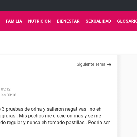
FAMILIA
NUTRICIÓN
BIENESTAR
SEXUALIDAD
GLOSARI
Siguiente Tema
 05:12
 las 03:18
 3 pruebas de orina y salieron negativas , no eh
agruras . Mis pechos me crecieron mas y se me
do regular y nunca eh tomado pastillas . Podria ser