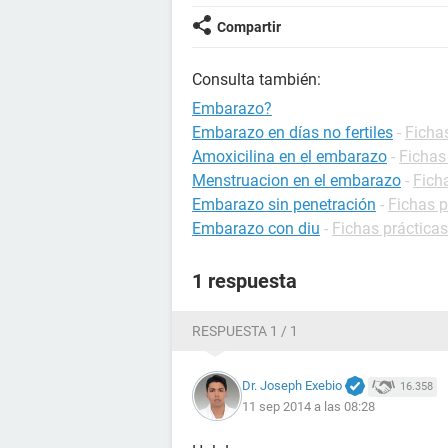
Compartir
Consulta también:
Embarazo?
Embarazo en días no fertiles
-
Ficha
Amoxicilina en el embarazo
-
Fichas
Menstruacion en el embarazo
-
Fich
Embarazo sin penetración
-
Fichas 
Embarazo con diu
-
Fichas práctica
1 respuesta
RESPUESTA 1 / 1
Dr. Joseph Exebio
16.358
11 sep 2014 a las 08:28