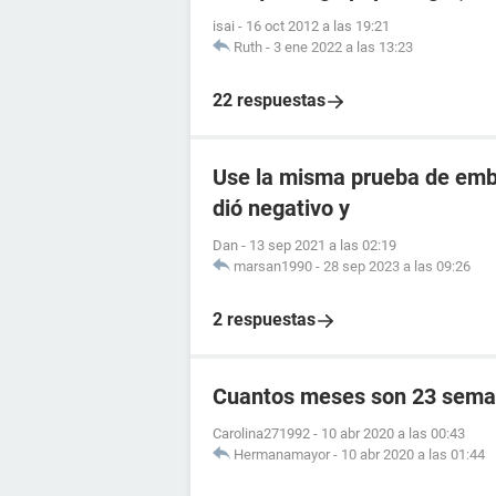
isai
-
16 oct 2012 a las 19:21
Ruth
-
3 ene 2022 a las 13:23
22 respuestas
Use la misma prueba de emba
dió negativo y
Dan
-
13 sep 2021 a las 02:19
marsan1990
-
28 sep 2023 a las 09:26
2 respuestas
Cuantos meses son 23 sema
Carolina271992
-
10 abr 2020 a las 00:43
Hermanamayor
-
10 abr 2020 a las 01:44