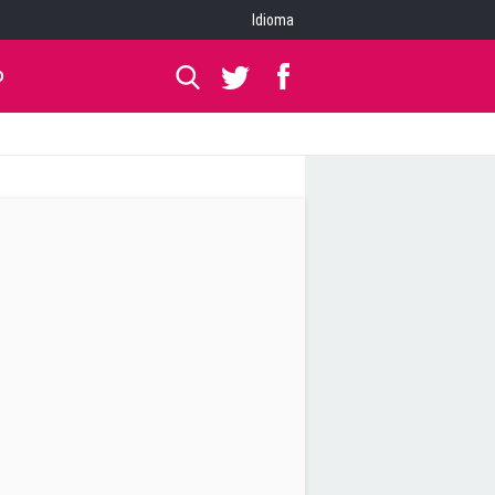
Idioma
O