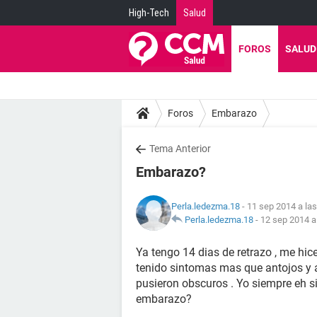
High-Tech
Salud
FOROS
SALUD
Foros
Embarazo
Tema Anterior
Embarazo?
Perla.ledezma.18
- 11 sep 2014 a las
Perla.ledezma.18
-
12 sep 2014 a
Ya tengo 14 dias de retrazo , me hice
tenido sintomas mas que antojos y 
pusieron obscuros . Yo siempre eh si
embarazo?