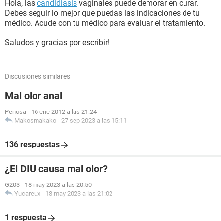
Hola, las
candidiasis
vaginales puede demorar en curar.
Debes seguir lo mejor que puedas las indicaciones de tu
médico. Acude con tu médico para evaluar el tratamiento.
Saludos y gracias por escribir!
Discusiones similares
Mal olor anal
Penosa
-
16 ene 2012 a las 21:24
Makosmakako
-
27 sep 2023 a las 15:11
136 respuestas
¿El DIU causa mal olor?
G203
-
18 may 2023 a las 20:50
Yucareux
-
18 may 2023 a las 21:02
1 respuesta