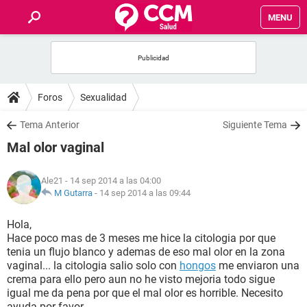
MENU
INICIO
FOROS
Foros
Sexualidad
SALUD
Tema Anterior
Siguiente Tema
Mal olor vaginal
FAMILIA
Ale21
- 14 sep 2014 a las 04:00
NUTRICIÓN
M Gutarra
-
14 sep 2014 a las 09:44
Hola,
BIENESTAR
Hace poco mas de 3 meses me hice la citologia por que
tenia un flujo blanco y ademas de eso mal olor en la zona
SEXUALIDAD
vaginal... la citologia salio solo con
hongos
me enviaron una
crema para ello pero aun no he visto mejoria todo sigue
igual me da pena por que el mal olor es horrible. Necesito
GLOSARIO
ayuda por favor.