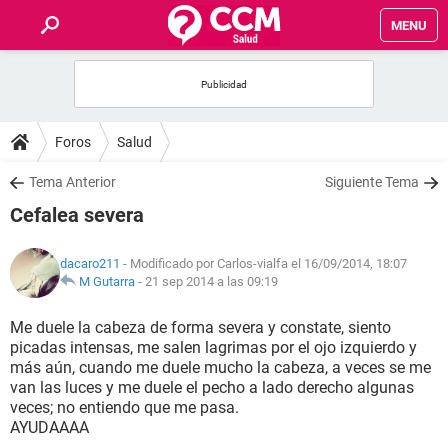
MENU
INICIO
FOROS
Foros
Salud
SALUD
Tema Anterior
Siguiente Tema
Cefalea severa
FAMILIA
dacaro211
- Modificado por Carlos-vialfa el 16/09/2014, 18:07
NUTRICIÓN
M Gutarra
-
21 sep 2014 a las 09:19
Me duele la cabeza de forma severa y constate, siento
BIENESTAR
picadas intensas, me salen lagrimas por el ojo izquierdo y
más aún, cuando me duele mucho la cabeza, a veces se me
SEXUALIDAD
van las luces y me duele el pecho a lado derecho algunas
veces; no entiendo que me pasa.
AYUDAAAA
GLOSARIO