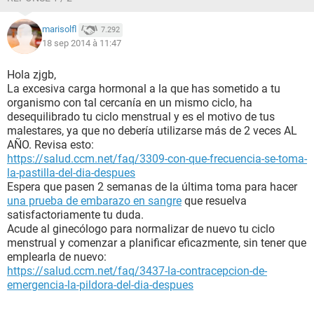
marisolfl
7.292
18 sep 2014 à 11:47
Hola zjgb,
La excesiva carga hormonal a la que has sometido a tu
organismo con tal cercanía en un mismo ciclo, ha
desequilibrado tu ciclo menstrual y es el motivo de tus
malestares, ya que no debería utilizarse más de 2 veces AL
AÑO. Revisa esto:
https://salud.ccm.net/faq/3309-con-que-frecuencia-se-toma-
la-pastilla-del-dia-despues
Espera que pasen 2 semanas de la última toma para hacer
una prueba de embarazo en sangre
que resuelva
satisfactoriamente tu duda.
Acude al ginecólogo para normalizar de nuevo tu ciclo
menstrual y comenzar a planificar eficazmente, sin tener que
emplearla de nuevo:
https://salud.ccm.net/faq/3437-la-contracepcion-de-
emergencia-la-pildora-del-dia-despues