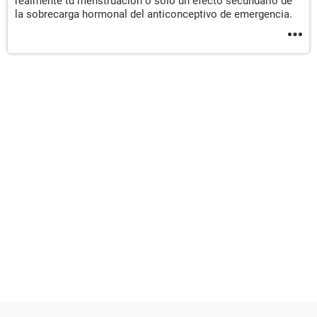
realmente tu menstruación o sólo un efecto secundario de
la sobrecarga hormonal del anticonceptivo de emergencia.