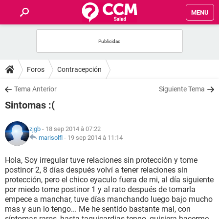
MENU
INICIO
FORUMS
Foros
Contracepción
SALUD
Tema Anterior
Siguiente Tema
Sintomas :(
FAMILIA
zjgb
- 18 sep 2014 à 07:22
NUTRICIÓN
marisolfl
-
19 sep 2014 à 11:14
Hola, Soy irregular tuve relaciones sin protección y tome
BIENESTAR
postinor 2, 8 días después volví a tener relaciones sin
protección, pero el chico eyaculo fuera de mi, al día siguiente
SEXUALIDAD
por miedo tome postinor 1 y al rato después de tomarla
empece a manchar, tuve días manchando luego bajo mucho
mas y aun lo tengo... Me he sentido bastante mal, con
GLOSARIO
síntomas raros, hasta taquicardias tengo, quisiera hacerme