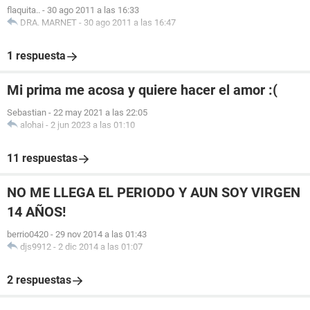
flaquita..
-
30 ago 2011 a las 16:33
DRA. MARNET
-
30 ago 2011 a las 16:47
1 respuesta
Mi prima me acosa y quiere hacer el amor :(
Sebastian
-
22 may 2021 a las 22:05
alohai
-
2 jun 2023 a las 01:10
11 respuestas
NO ME LLEGA EL PERIODO Y AUN SOY VIRGEN
14 AÑOS!
berrio0420
-
29 nov 2014 a las 01:43
djs9912
-
2 dic 2014 a las 01:07
2 respuestas