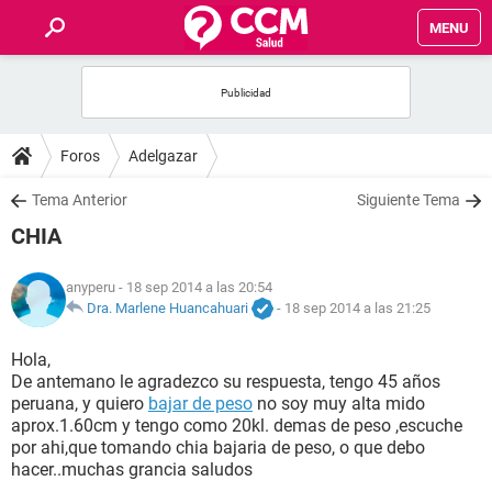
MENU
INICIO
FOROS
Foros
Adelgazar
SALUD
Tema Anterior
Siguiente Tema
CHIA
FAMILIA
anyperu
- 18 sep 2014 a las 20:54
NUTRICIÓN
Dra. Marlene Huancahuari
-
18 sep 2014 a las 21:25
Hola,
BIENESTAR
De antemano le agradezco su respuesta, tengo 45 años
peruana, y quiero
bajar de peso
no soy muy alta mido
SEXUALIDAD
aprox.1.60cm y tengo como 20kl. demas de peso ,escuche
por ahi,que tomando chia bajaria de peso, o que debo
hacer..muchas grancia saludos
GLOSARIO