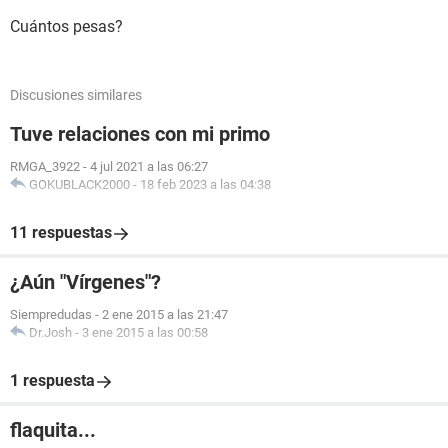
Cuántos pesas?
Discusiones similares
Tuve relaciones con mi primo
RMGA_3922
-
4 jul 2021 a las 06:27
GOKUBLACK2000
-
18 feb 2023 a las 04:38
11 respuestas
¿Aún "Vírgenes"?
Siempredudas
-
2 ene 2015 a las 21:47
Dr.Josh
-
3 ene 2015 a las 00:58
1 respuesta
flaquita...