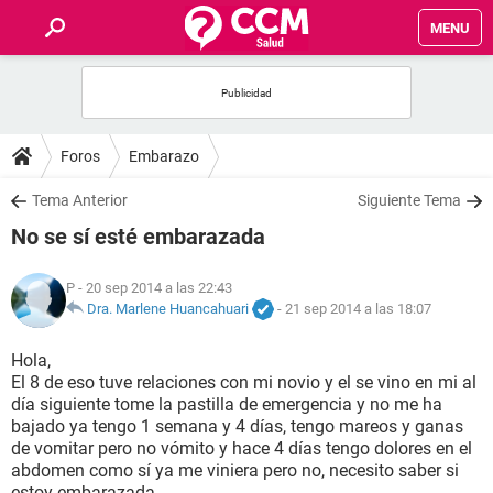
MENU
INICIO
FOROS
Foros
Embarazo
SALUD
Tema Anterior
Siguiente Tema
No se sí esté embarazada
FAMILIA
P
- 20 sep 2014 a las 22:43
NUTRICIÓN
Dra. Marlene Huancahuari
-
21 sep 2014 a las 18:07
Hola,
BIENESTAR
El 8 de eso tuve relaciones con mi novio y el se vino en mi al
día siguiente tome la pastilla de emergencia y no me ha
SEXUALIDAD
bajado ya tengo 1 semana y 4 días, tengo mareos y ganas
de vomitar pero no vómito y hace 4 días tengo dolores en el
abdomen como sí ya me viniera pero no, necesito saber si
GLOSARIO
estoy embarazada