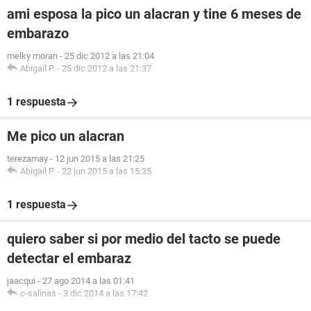
ami esposa la pico un alacran y tine 6 meses de
embarazo
melky moran
-
25 dic 2012 a las 21:04
Abigail P.
-
25 dic 2012 a las 21:37
1 respuesta
Me pico un alacran
terezamay
-
12 jun 2015 a las 21:25
Abigail P.
-
22 jun 2015 a las 15:35
1 respuesta
quiero saber si por medio del tacto se puede
detectar el embaraz
jaacqui
-
27 ago 2014 a las 01:41
c-salinas
-
3 dic 2014 a las 17:42