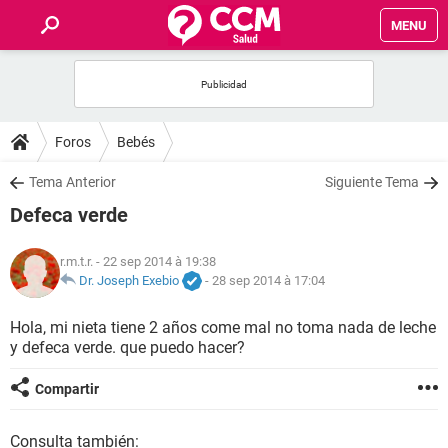
MENU
INICIO
FORUMS
Foros
Bebés
SALUD
Tema Anterior
Siguiente Tema
Defeca verde
FAMILIA
r.m.t.r.
- 22 sep 2014 à 19:38
NUTRICIÓN
Dr. Joseph Exebio
-
28 sep 2014 à 17:04
Hola, mi nieta tiene 2 años come mal no toma nada de leche
BIENESTAR
y defeca verde. que puedo hacer?
SEXUALIDAD
Compartir
GLOSARIO
Consulta también: