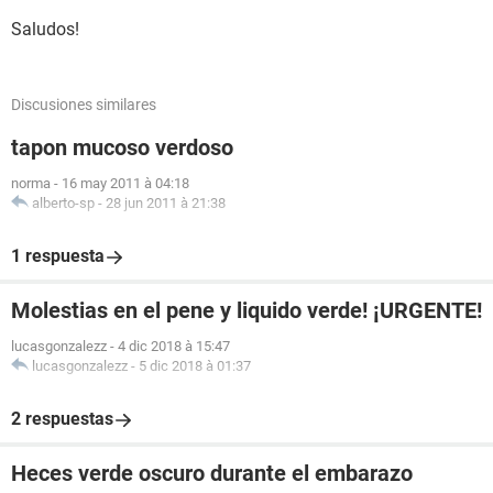
Saludos!
Discusiones similares
tapon mucoso verdoso
norma
-
16 may 2011 à 04:18
alberto-sp
-
28 jun 2011 à 21:38
1 respuesta
Molestias en el pene y liquido verde! ¡URGENTE!
lucasgonzalezz
-
4 dic 2018 à 15:47
lucasgonzalezz
-
5 dic 2018 à 01:37
2 respuestas
Heces verde oscuro durante el embarazo