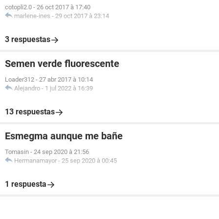
cotopli2.0
-
26 oct 2017 à 17:40
marlene-ines
-
29 oct 2017 à 23:14
3 respuestas
Semen verde fluorescente
Loader312
-
27 abr 2017 à 10:14
Alejandro
-
1 jul 2022 à 16:39
13 respuestas
Esmegma aunque me bañe
Tomasin
-
24 sep 2020 à 21:56
Hermanamayor
-
25 sep 2020 à 00:45
1 respuesta