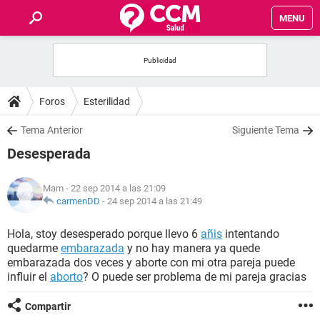
MENU
INICIO
FOROS
Foros
Esterilidad
SALUD
Tema Anterior
Siguiente Tema
Desesperada
FAMILIA
Mam
- 22 sep 2014 a las 21:09
NUTRICIÓN
carmenDD
-
24 sep 2014 a las 21:49
Hola, stoy desesperado porque llevo 6
añis
intentando
BIENESTAR
quedarme
embarazada
y no hay manera ya quede
embarazada dos veces y aborte con mi otra pareja puede
SEXUALIDAD
influir el
aborto
? O puede ser problema de mi pareja gracias
Compartir
GLOSARIO