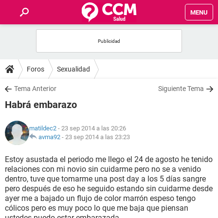
MENU
INICIO
FOROS
Foros
Sexualidad
SALUD
Tema Anterior
Siguiente Tema
Habrá embarazo
FAMILIA
matildec2
- 23 sep 2014 a las 20:26
NUTRICIÓN
avma92
-
23 sep 2014 a las 23:23
Estoy asustada el periodo me llego el 24 de agosto he tenido
BIENESTAR
relaciones con mi novio sin cuidarme pero no se a venido
dentro, tuve que tomarme una post day a los 5 días sangre
SEXUALIDAD
pero después de eso he seguido estando sin cuidarme desde
ayer me a bajado un flujo de color marrón espeso tengo
cólicos pero es muy poco lo que me baja que piensan
GLOSARIO
ustedes puedo estar embarazada