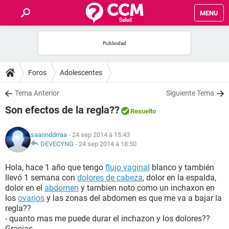
MENU
INICIO
FORUMS
Foros
Adolescentes
SALUD
Tema Anterior
Siguiente Tema
Son efectos de la regla??
Resuelto
FAMILIA
saannddrraa
- 24 sep 2014 à 15:43
NUTRICIÓN
DEVECYNG
-
24 sep 2014 à 18:50
Hola, hace 1 año que tengo
flujo vaginal
blanco y también
BIENESTAR
llevó 1 semana con
dolores de cabeza
, dolor en la espalda,
dolor en el
abdomen
y tambien noto como un inchaxon en
SEXUALIDAD
los
ovarios
y las zonas del abdomen es que me va a bajar la
regla??
- quanto mas me puede durar el inchazon y los dolores??
GLOSARIO
Gracias