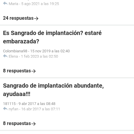
Maria
-
5 ago 2021 a las 19:25
24 respuestas
Es Sangrado de implantación? estaré
embarazada?
Colombiana98
-
15 nov 2019 a las 02:40
Elena
-
1 feb 2023 a las 02:50
8 respuestas
Sangrado de implantación abundante,
ayudaaa!!!
181115
-
9 abr 2017 a las 08:48
nyfan
-
16 abr 2017 a las 07:11
8 respuestas