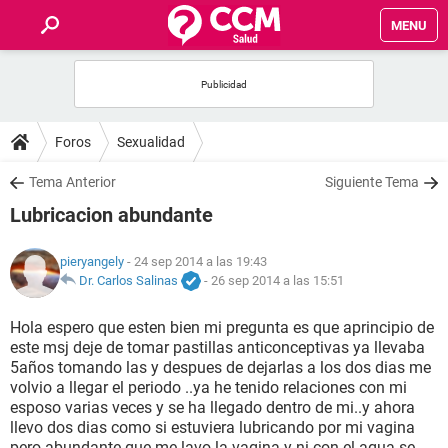
MENU
INICIO
FOROS
Foros
Sexualidad
SALUD
Tema Anterior
Siguiente Tema
Lubricacion abundante
FAMILIA
pieryangely
- 24 sep 2014 a las 19:43
NUTRICIÓN
Dr. Carlos Salinas
-
26 sep 2014 a las 15:51
Hola espero que esten bien mi pregunta es que aprincipio de
BIENESTAR
este msj deje de tomar pastillas anticonceptivas ya llevaba
5años tomando las y despues de dejarlas a los dos dias me
SEXUALIDAD
volvio a llegar el periodo ..ya he tenido relaciones con mi
esposo varias veces y se ha llegado dentro de mi..y ahora
llevo dos dias como si estuviera lubricando por mi vagina
GLOSARIO
pero abundante que me lavo la vagina y ni con el agua se