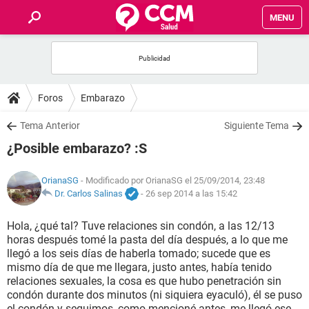
MENU
INICIO
FOROS
Foros
Embarazo
SALUD
Tema Anterior
Siguiente Tema
¿Posible embarazo? :S
FAMILIA
OrianaSG
- Modificado por OrianaSG el 25/09/2014, 23:48
NUTRICIÓN
Dr. Carlos Salinas
-
26 sep 2014 a las 15:42
Hola, ¿qué tal? Tuve relaciones sin condón, a las 12/13
BIENESTAR
horas después tomé la pasta del día después, a lo que me
llegó a los seis días de haberla tomado; sucede que es
SEXUALIDAD
mismo día de que me llegara, justo antes, había tenido
relaciones sexuales, la cosa es que hubo penetración sin
condón durante dos minutos (ni siquiera eyaculó), él se puso
GLOSARIO
el condón y seguimos, como mencioné antes, me llegó ese