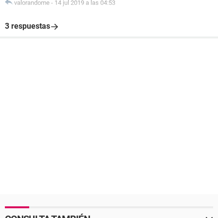
valorandome
-
14 jul 2019 a las 04:53
3 respuestas