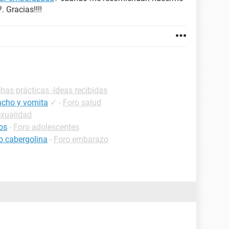
. Gracias!!!!
chas prácticas -Ideas recibidas
acho y vomita
✓
-
Foro salud
exualidad
os
-
Foro adolescentes
 cabergolina
-
Foro embarazo