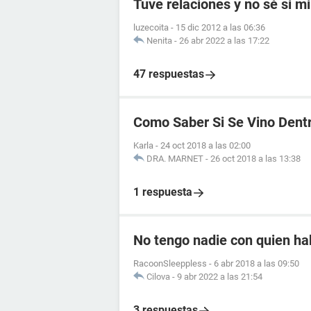
Tuve relaciones y no sé si mi
luzecoita
-
15 dic 2012 a las 06:36
Nenita
-
26 abr 2022 a las 17:22
47 respuestas
Como Saber Si Se Vino Dent
Karla
-
24 oct 2018 a las 02:00
DRA. MARNET
-
26 oct 2018 a las 13:38
1 respuesta
No tengo nadie con quien ha
RacoonSleeppless
-
6 abr 2018 a las 09:50
Cilova
-
9 abr 2022 a las 21:54
3 respuestas