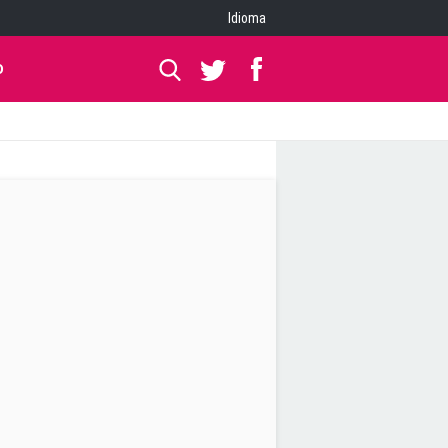
Idioma
O