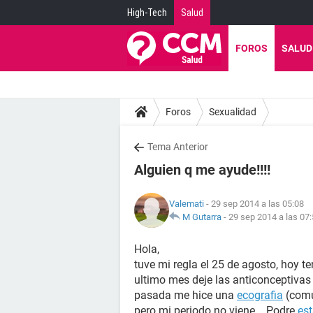
High-Tech
Salud
FOROS
SALUD
Foros
Sexualidad
Tema Anterior
Alguien q me ayude!!!!
Valemati
- 29 sep 2014 a las 05:08
M Gutarra
-
29 sep 2014 a las 07
Hola,
tuve mi regla el 25 de agosto, hoy t
ultimo mes deje las anticonceptivas 
pasada me hice una
ecografia
(comun
pero mi periodo no viene... Podre
es