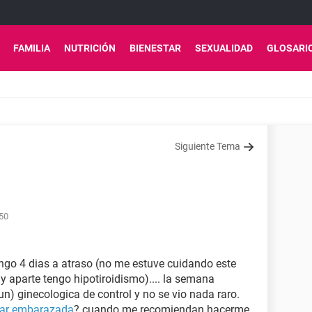
FAMILIA
NUTRICIÓN
BIENESTAR
SEXUALIDAD
GLOSARI
Siguiente Tema
:50
engo 4 dias a atraso (no me estuve cuidando este
y aparte tengo hipotiroidismo).... la semana
) ginecologica de control y no se vio nada raro.
tar embarazada
? cuando me recomiendan hacerme