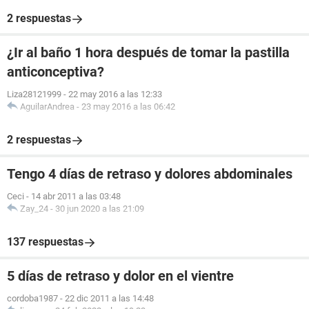
2 respuestas
¿Ir al baño 1 hora después de tomar la pastilla
anticonceptiva?
Liza28121999
-
22 may 2016 a las 12:33
AguilarAndrea
-
23 may 2016 a las 06:42
2 respuestas
Tengo 4 días de retraso y dolores abdominales
Ceci
-
14 abr 2011 a las 03:48
Zay_24
-
30 jun 2020 a las 21:09
137 respuestas
5 días de retraso y dolor en el vientre
cordoba1987
-
22 dic 2011 a las 14:48