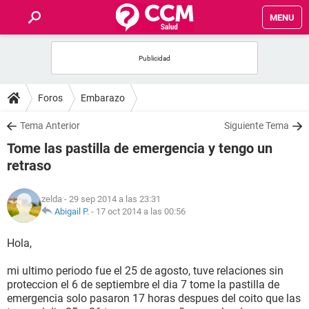
MENU
INICIO
FOROS
Foros
Embarazo
SALUD
Tema Anterior
Siguiente Tema
Tome las pastilla de emergencia y tengo un
FAMILIA
retraso
NUTRICIÓN
zelda
- 29 sep 2014 a las 23:31
Abigail P.
-
17 oct 2014 a las 00:56
BIENESTAR
Hola,
SEXUALIDAD
mi ultimo periodo fue el 25 de agosto, tuve relaciones sin
proteccion el 6 de septiembre el dia 7 tome la pastilla de
emergencia solo pasaron 17 horas despues del coito que las
GLOSARIO