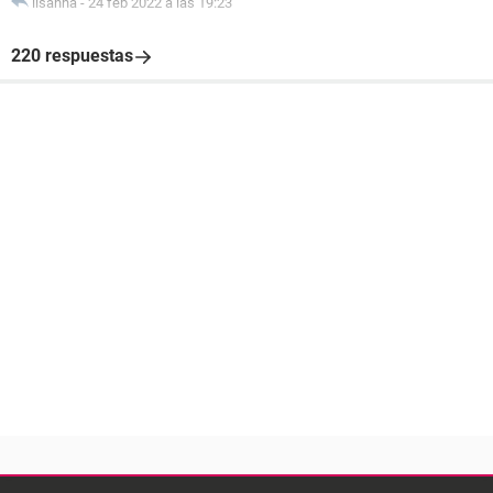
lisanna
-
24 feb 2022 a las 19:23
220 respuestas