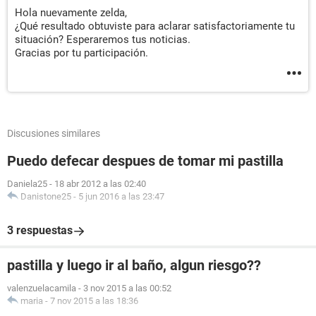
Hola nuevamente zelda,
¿Qué resultado obtuviste para aclarar satisfactoriamente tu
situación? Esperaremos tus noticias.
Gracias por tu participación.
Discusiones similares
Puedo defecar despues de tomar mi pastilla
Daniela25
-
18 abr 2012 a las 02:40
Danistone25
-
5 jun 2016 a las 23:47
3 respuestas
pastilla y luego ir al baño, algun riesgo??
valenzuelacamila
-
3 nov 2015 a las 00:52
maria
-
7 nov 2015 a las 18:36