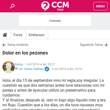
MENU
INICIO
FOROS
Foros
Embarazo
SALUD
Tema Anterior
Siguiente Tema
Dolor en los pezones
FAMILIA
toyng
- 1 oct 2014 a las 18:37
NUTRICIÓN
Dr. Carlos Salinas
-
3 oct 2014 a las 15:10
Hola, el día 15 de septiembre vino mí regla,soy irregular. La
BIENESTAR
cuestión ea que dos semanas antes tuve relaciones con mí
pareja y antes de eyacular utilizó un preservativo para
SEXUALIDAD
cuidarnos.
Y al finalizar, después aL rato m bajo algo líquido creo q era
mí flujo. Cuestión que a los días, un día tuve nauseas muy
GLOSARIO
profundas con arcadas y nunca vomite, así estuve horas