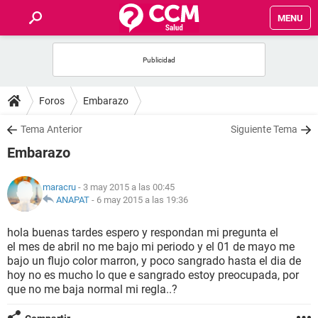
MENU
INICIO
FOROS
Foros
Embarazo
SALUD
Tema Anterior
Siguiente Tema
Embarazo
FAMILIA
maracru
- 3 may 2015 a las 00:45
NUTRICIÓN
ANAPAT
-
6 may 2015 a las 19:36
hola buenas tardes espero y respondan mi pregunta el
BIENESTAR
el mes de abril no me bajo mi periodo y el 01 de mayo me
bajo un flujo color marron, y poco sangrado hasta el dia de
SEXUALIDAD
hoy no es mucho lo que e sangrado estoy preocupada, por
que no me baja normal mi regla..?
GLOSARIO