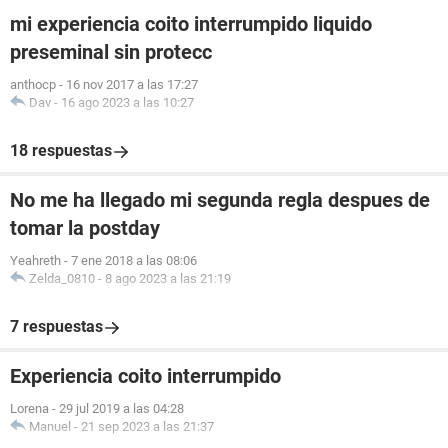
mi experiencia coito interrumpido liquido
preseminal sin protecc
anthocp
-
16 nov 2017 a las 17:27
Dav
-
16 ago 2023 a las 10:27
18 respuestas
No me ha llegado mi segunda regla despues de
tomar la postday
Yeahreth
-
7 ene 2018 a las 08:06
Zelda_0810
-
8 ago 2023 a las 21:19
7 respuestas
Experiencia coito interrumpido
Lorena
-
29 jul 2019 a las 04:28
Manuel
-
21 sep 2023 a las 21:37