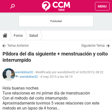
MENU
INICIO
FOROS
Foros
Salud
SALUD
Tema Anterior
Siguiente Tema
Pildora del dia siguiente + menstruación y coito
FAMILIA
interrumpido
NUTRICIÓN
wendoline32
- Modificado por wendoline32 el 3/05/2015, 08:22
wendoline32
-
4 may 2015 a las 06:15
BIENESTAR
Hola buenas noches
Tuve relaciones en mi primer día de menstruación
SEXUALIDAD
Con el método del coito interrumpido
Aproximadamente tuvimos 5 veces relaciones con este
metodo en un lapso de 4 horas...
GLOSARIO