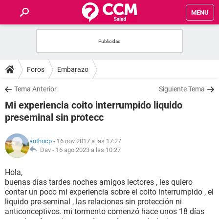
MENU
INICIO
FOROS
Foros
Embarazo
SALUD
Tema Anterior
Siguiente Tema
Mi experiencia coito interrumpido liquido
FAMILIA
preseminal sin protecc
NUTRICIÓN
anthocp
- 16 nov 2017 a las 17:27
Dav -
16 ago 2023 a las 10:27
BIENESTAR
Hola,
buenas días tardes noches amigos lectores , les quiero
SEXUALIDAD
contar un poco mi experiencia sobre el coito interrumpido , el
liquido pre-seminal , las relaciones sin protección ni
anticonceptivos. mi tormento comenzó hace unos 18 días
GLOSARIO