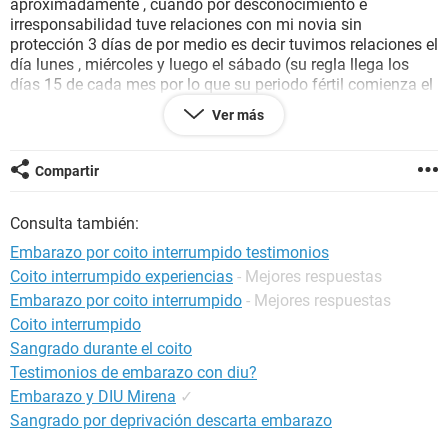
aproximadamente , cuando por desconocimiento e
irresponsabilidad tuve relaciones con mi novia sin
protección 3 días de por medio es decir tuvimos relaciones el
día lunes , miércoles y luego el sábado (su regla llega los
días 15 de cada mes por lo que su periodo fértil comienza el
día 28 y su punto de mayor fertilidad es el día 30 ) pero esto
Ver más
era algo que yo desconocía tengo 18 años y la educación
sexual de mi país es muy escasa (venezuela ) por ello el alto
indice de embarazos no deseados en mi país . continuando
Compartir
con mi historia el día sábado 28 que tuvimos relaciones sin
protección noto el liquido bien llamado pre-seminal y al lado
Consulta también:
noto un liquido blanquecino espeso parecido al semen , mi
novia lo ve y nos asustamos pensamos que era semen !
Embarazo por coito interrumpido testimonios
luego empezó el susto por que yo estaba seguro que no
Coito interrumpido experiencias
- Mejores respuestas
había eyaculado pero que explicaba ese liquido parecido al
Embarazo por coito interrumpido
- Mejores respuestas
semen ! la lucha por encontrar las pastillas anticonceptivas
empezó cosa que en mi país son muy escasas y cuando se
Coito interrumpido
consiguen son en reventas y cuestan un ojo de la cara ! lo
Sangrado durante el coito
que en si hizo que nos demoráramos 5 días para
Testimonios de embarazo con diu?
conseguirlas pero ya por lo días que habían pasado no iba a
Embarazo y DIU Mirena
✓
hacer efecto por lo que decidimos relajarnos y esperar al día
Sangrado por deprivación descarta embarazo
15 que le bajara y que todo quedara como un susto y una
experiencia.