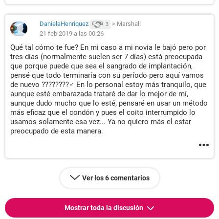
embarazo ya que en la vagina se crea un ambiente que hace
que el espermatozoide no muera y este pueda ser
DanielaHenriquez
>
Marshall
3
fecundado. por lo que si hablamos de probabilidades existe
21 feb 2019 a las 00:26
entre un 15 y 30% de que puedas salir embarazada con el
liquido pre-seminal estando en tus días fértiles dependiendo
Qué tal cómo te fue? En mi caso a mi novia le bajó pero por
de tu organismo y de la fertilidad del hombre y si no lo estas
tres días (normalmente suelen ser 7 días) está preocupada
entre un 15 y 5% de no embarazarte (por lo que si no quieres
que porque puede que sea el sangrado de implantación,
pasar por la angustia que yo pase mejor usa protección)
pensé que todo terminaría con su período pero aquí vamos
de nuevo ????????‍♂️ En lo personal estoy más tranquilo, que
el coito interrumpido: también llamado método de la retirada
aunque esté embarazada trataré de dar lo mejor de mí,
aunque dudo mucho que lo esté, pensaré en usar un método
o marcha atrás es una técnica que tiene que ser muy bien
más eficaz que el condón y pues el coito interrumpido lo
trabajada y controlada para que sea efectiva y es el cual el
usamos solamente esa vez... Ya no quiero más el estar
pene debe ser retirado antes de eyacular . si bien muchas
preocupado de esta manera.
personas lo practican hoy en día no es 100% seguro ya que
un hombre no puede contener de forma segura una
eyaculacion o no saber en que momento sacar el pene . es
allí donde se encuentra el 70% del riesgo y el otro 30% de
riesgo va en lo que ya explique anteriormente el liquido pre-
Ver los 6 comentarios
seminal . por lo que si practicas este método tienes un 70%
de efectividad que te funcione haciéndolo de manera
perfecta pero acuérdate existe el otro 30% el cual este te
Mostrar toda la discusión
puede dañar el futuro y tu vida con un embarazo no deseado