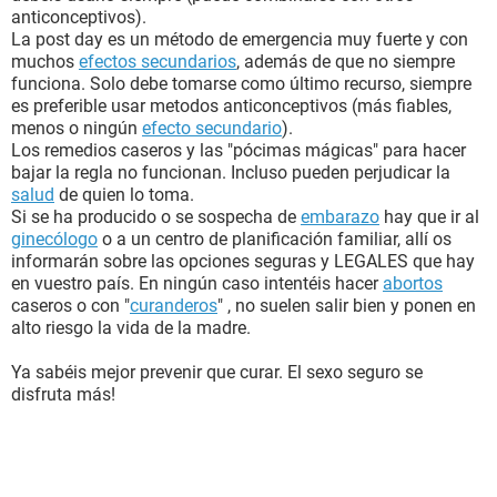
presentaba.claro solo habían pasado 3 semanas y los
anticonceptivos).
síntomas se presentan de la semana 4 a 5 pero siempre hay
La post day es un método de emergencia muy fuerte y con
algunos que se presentan antes como lo es el de la
muchos
efectos secundarios
, además de que no siempre
implantación cosa que ella no había tenido. luego al ver mi
funciona. Solo debe tomarse como último recurso, siempre
desesperación y ver como mi estado de salud decaía por la
es preferible usar metodos anticonceptivos (más fiables,
preocupación y por no comer y dormir decidí entrar en el
menos o ningún
efecto secundario
).
campo religioso y pedirle a dios que ese embarazo no se
Los remedios caseros y las "pócimas mágicas" para hacer
diera . ya estaba desesperado . llego su día de periodo . pero
bajar la regla no funcionan. Incluso pueden perjudicar la
nunca le bajo cosa que a mi me destruyo . pero decidí
salud
de quien lo toma.
mantener la calma y junto a ella buscar unos remedios
Si se ha producido o se sospecha de
embarazo
hay que ir al
caseros para que su regla llegara rápido. y los pusimos a
ginecólogo
o a un centro de planificación familiar, allí os
prueba y día después de haber hecho estos remedios su
informarán sobre las opciones seguras y LEGALES que hay
periodo bajo normal lo que esto descarto un embarazo . y
en vuestro país. En ningún caso intentéis hacer
abortos
volví a la vida no saben el respiro que esto me dio . nunca en
caseros o con "
curanderos
" , no suelen salir bien y ponen en
mi vida me había sentido mas feliz . junto con mi novia
alto riesgo la vida de la madre.
decidimos no volver a tener mas relaciones sin protección .
algo divino y simple biología hizo que no hubiera embarazo !
Ya sabéis mejor prevenir que curar. El sexo seguro se
luego de contar esta historia viene la conclusión: nunca
disfruta más!
tengan relaciones sexuales sin protección y sin saber nada
de los temas como lo es el coito interrumpido y liquido pre
seminal. si desean tener relaciones sin protección deben
tener las pastillas anticonceptivas a la mano. y tercero las