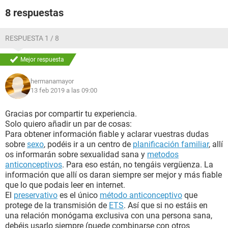
al día siguiente el pensamiento de ser papa tan joven no me
8 respuestas
dejaba dormir , el como le diría a mis padres la noticia y
como mantendría un hijo en mi país si ya de milagro podía
mantenerme yo ! así que decidí investigar . leí muchos foros
RESPUESTA 1 / 8
vi muchos vídeos en youtube , pedí a gran cantidad de
personas que me contaran sobre sus relaciones sin condón !
Mejor respuesta
para ver si todo encajaba y podría salvarme . en los foros
me desanimaban mas pero con las experiencias que me
hermanamayor
contaban me volvía el animo ! yo intentaba no preocupar a
13 feb 2019 a las 09:00
mi novia para que ella no se le retrasara el periodo . lo que
principalmente busque fue coito interrumpido , embarazo
Gracias por compartir tu experiencia.
con liquido pre-seminal , relaciones sin protección ,
Solo quiero añadir un par de cosas:
relaciones sin protección en días fértiles , liquido pre seminal
Para obtener información fiable y aclarar vuestras dudas
en días fértiles . todas las búsquedas me daban mas dudas
sobre
sexo
, podéis ir a un centro de
planificación familiar
, allí
que respuestas ya que había gran cantidad de personas en
os informarán sobre sexualidad sana y
metodos
mi situación pero ninguna con una respuesta clara .
anticonceptivos
. Para eso están, no tengáis vergüenza. La
mientras se acercaban los días de su periodo mi angustia
información que allí os daran siempre ser mejor y más fiable
era peor ya no dormía y no comía , e intentaba llevar mi día
que lo que podais leer en internet.
a día intentando buscar soluciones . decidí investigar los
El
preservativo
es el único
método anticonceptivo
que
síntomas de un embarazo para ver si mi novia presentaba
protege de la transmisión de
ETS
. Así que si no estáis en
alguno ! y lo que mas notaba era cansancio , fatiga , e
una relación monógama exclusiva con una persona sana,
irritabilidad pero el resto de los síntomas no lo
debéis usarlo siempre (puede combinarse con otros