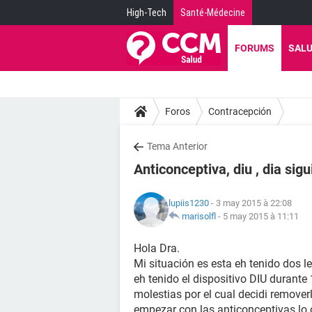
High-Tech
Santé-Médecine
FORUMS
SAL
Foros
Contracepción
Tema Anterior
Anticonceptiva, diu , dia sig
lupiis1230
- 3 may 2015 à 22:08
marisolfl
-
5 may 2015 à 11:11
Hola Dra.
Mi situación es esta eh tenido dos l
eh tenido el dispositivo DIU durant
molestias por el cual decidi remove
empezar con las anticonceptivas lo 