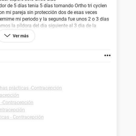
dor de 5 días tenia 5 días tomando Ortho tri cyclen
on mi pareja sin protección dos de esas veces
ternime mi periodo y la segunda fue unos 2 o 3 días
os la píldora del dia siguiente al 3 dia de la
ón que fue exactamente el dia que volvimos a tener
Ver más
e la tome pero a unas cuantas hras tuve un vomito
s y existe la posibilidad de embarazo?
has prácticas -Contracepción
racepción
s -Contracepción
ontracepción
ticas - Contracepción