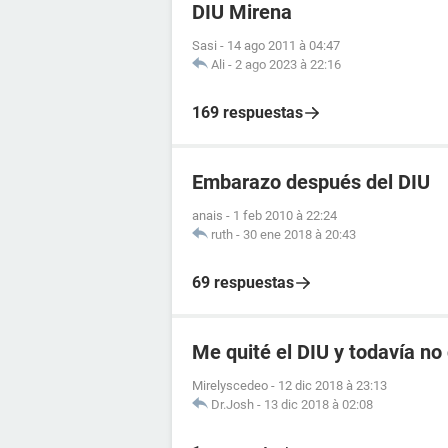
DIU Mirena
Sasi
-
14 ago 2011 à 04:47
Ali
-
2 ago 2023 à 22:16
169 respuestas
Embarazo después del DIU
anais
-
1 feb 2010 à 22:24
ruth
-
30 ene 2018 à 20:43
69 respuestas
Me quité el DIU y todavía n
Mirelyscedeo
-
12 dic 2018 à 23:13
Dr.Josh
-
13 dic 2018 à 02:08