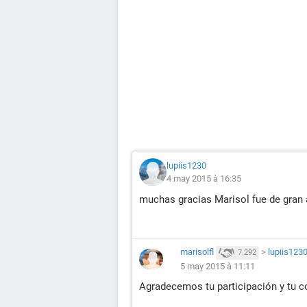
lupiis1230
4 may 2015 à 16:35
muchas gracias Marisol fue de gran 
marisolfl
>
lupiis123
7.292
5 may 2015 à 11:11
Agradecemos tu participación y tu co