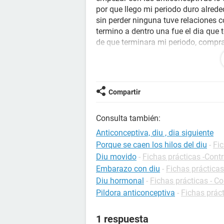
por que llego mi periodo duro alrede
sin perder ninguna tuve relaciones c
termino a dentro una fue el dia que 
de que terminara mi periodo, compram
primera relación sexual sin protecci
relaciones sin protección ese dia m
es posible que vomitara las pastilla
Compartir
Consulta también:
Anticonceptiva, diu , dia siguiente
Porque se caen los hilos del diu
-
Fic
Diu movido
-
Fichas prácticas -Cont
Embarazo con diu
-
Fichas práctica
Diu hormonal
-
Fichas prácticas - C
Pildora anticonceptiva
-
Fichas prác
1 respuesta