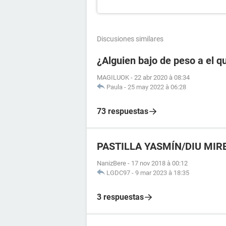
Discusiones similares
¿Alguien bajo de peso a el q
MAGILUOK
-
22 abr 2020 à 08:34
Paula
-
25 may 2022 à 06:28
73 respuestas
PASTILLA YASMÍN/DIU MIR
NanizBere
-
17 nov 2018 à 00:12
LGDC97
-
9 mar 2023 à 18:35
3 respuestas