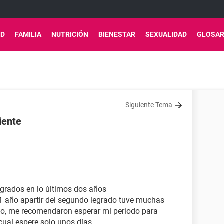
UD
FAMILIA
NUTRICIÓN
BIENESTAR
SEXUALIDAD
GLOSAR
Siguiente Tema
uiente
egrados en lo últimos dos años
e 1 año apartir del segundo legrado tuve muchas
rlo, me recomendaron esperar mi periodo para
cual espere solo unos días