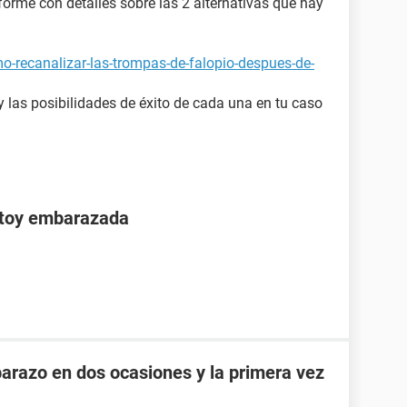
nforme con detalles sobre las 2 alternativas que hay
o-recanalizar-las-trompas-de-falopio-despues-de-
 y las posibilidades de éxito de cada una en tu caso
stoy embarazada
razo en dos ocasiones y la primera vez