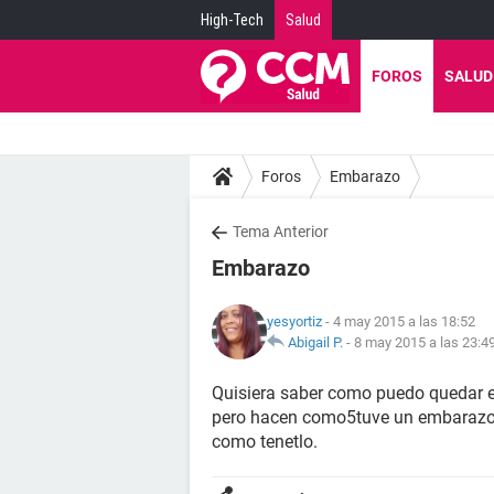
High-Tech
Salud
FOROS
SALUD
Foros
Embarazo
Tema Anterior
Embarazo
yesyortiz
- 4 may 2015 a las 18:52
Abigail P.
-
8 may 2015 a las 23:4
Quisiera saber como puedo quedar
pero hacen como5tuve un embarazo e
como tenetlo.