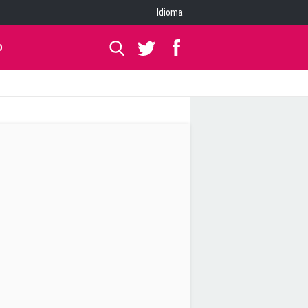
Idioma
O