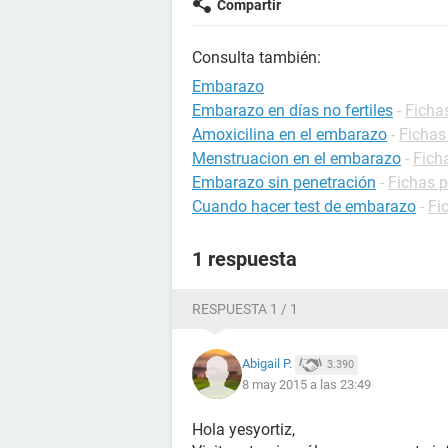
Compartir
Consulta también:
Embarazo
Embarazo en días no fertiles
-
Ficha
Amoxicilina en el embarazo
-
Fichas
Menstruacion en el embarazo
-
Fich
Embarazo sin penetración
-
Fichas 
Cuando hacer test de embarazo
-
Fi
1 respuesta
RESPUESTA 1 / 1
Abigail P.
3.390
8 may 2015 a las 23:49
Hola yesyortiz,