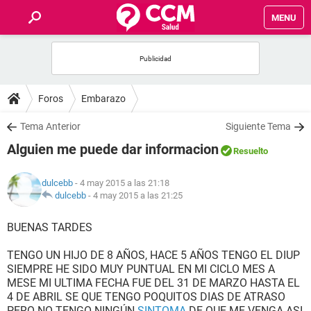
MENU
INICIO
FOROS
Foros
Embarazo
SALUD
Tema Anterior
Siguiente Tema
Alguien me puede dar informacion
Resuelto
FAMILIA
dulcebb
- 4 may 2015 a las 21:18
NUTRICIÓN
dulcebb
-
4 may 2015 a las 21:25
BUENAS TARDES
BIENESTAR
TENGO UN HIJO DE 8 AÑOS, HACE 5 AÑOS TENGO EL DIUP
SEXUALIDAD
SIEMPRE HE SIDO MUY PUNTUAL EN MI CICLO MES A
MESE MI ULTIMA FECHA FUE DEL 31 DE MARZO HASTA EL
4 DE ABRIL SE QUE TENGO POQUITOS DIAS DE ATRASO
GLOSARIO
PERO NO TENGO NINGÚN
SINTOMA
DE QUE ME VENGA ASI