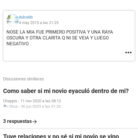
dulcebb
4 may 2015 a las 21:25
NOSE LA MIA FUE PRIMERO POSITIVA Y UNA RAYA
OSCURA Y OTRA CLARITA Q NI SE VEIA Y LUEGO
NEGATIVO
Discusiones similares
Como saber si mi novio eyaculó dentro de mi?
Chappis
-
11 nov 2020 a las 08:12
Chus
-
30 jun 2023 a las 01:20
3 respuestas
Tuve relaciones y no sé si mi novio se vino