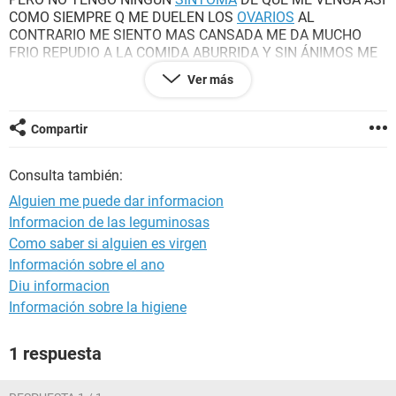
COMO SIEMPRE Q ME DUELEN LOS
OVARIOS
AL
CONTRARIO ME SIENTO MAS CANSADA ME DA MUCHO
FRIO REPUDIO A LA COMIDA ABURRIDA Y SIN ÁNIMOS ME
HICE DOS PRUEBAS CASERAS DE
EMBARAZO
UNA SALIO
Ver más
POSITIVA Y OTRA NEGATIVA Y A PARTE DE ESTO AHY
VECES ME DAN CRISIS DE
CISTITIS
PERO EN LAS OTRAS
VECES NUNCA SE ME ATRASA. QUE ME RECOMIENDAN...
Compartir
GRACIAS
Consulta también:
Alguien me puede dar informacion
Informacion de las leguminosas
Como saber si alguien es virgen
Información sobre el ano
Diu informacion
Información sobre la higiene
1 respuesta