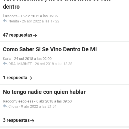
dentro
luzecoita
-
15 dic 2012 a las 06:36
Nenita
-
26 abr 2022 a las 17:22
47 respuestas
Como Saber Si Se Vino Dentro De Mi
Karla
-
24 oct 2018 a las 02:00
DRA. MARNET
-
26 oct 2018 a las 13:38
1 respuesta
No tengo nadie con quien hablar
RacoonSleeppless
-
6 abr 2018 a las 09:50
Cilova
-
9 abr 2022 a las 21:54
3 respuestas