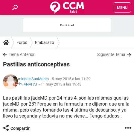
MENU
INICIO
FOROS
Foros
Embarazo
SALUD
Tema Anterior
Siguiente Tema
Pastillas anticonceptivas
FAMILIA
micaelaSanMartin
- 5 may 2015 a las 11:29
NUTRICIÓN
ANAPAT
-
11 may 2015 a las 19:43
Las pastillas jadeMD por 24 mas 4, son las mismas que las
BIENESTAR
jadeMD por 28?Porque en la farmacia me dijieron que era la
misma, pero estoy tomando las 4 ultima de descanso, y ya
SEXUALIDAD
llevo la segunda y todavia no me viene... Tengo dudass..
Compartir
GLOSARIO