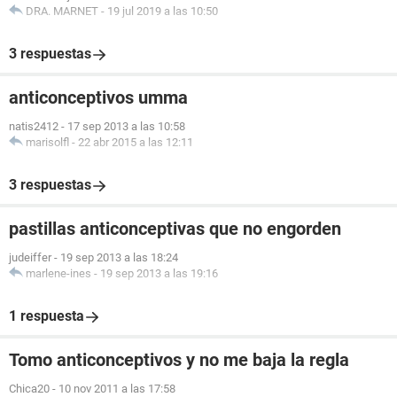
DRA. MARNET
-
19 jul 2019 a las 10:50
3 respuestas
anticonceptivos umma
natis2412
-
17 sep 2013 a las 10:58
marisolfl
-
22 abr 2015 a las 12:11
3 respuestas
pastillas anticonceptivas que no engorden
judeiffer
-
19 sep 2013 a las 18:24
marlene-ines
-
19 sep 2013 a las 19:16
1 respuesta
Tomo anticonceptivos y no me baja la regla
Chica20
-
10 nov 2011 a las 17:58