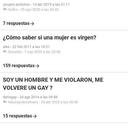
usuario anónimo
-
14 abr 2019 a las 01:11
Safiro
-
25 ago 2020 a las 06:43
7 respuestas
¿Cómo saber si una mujer es virgen?
alex
-
22 feb 2011 a las 18:31
Ronaldo
-
7 sep 2023 a las 20:56
159 respuestas
SOY UN HOMBRE Y ME VIOLARON, ME
VOLVERE UN GAY ?
dariogay
-
24 ago 2014 a las 09:48
Maurapotonatrans
-
24 abr 2020 a las 00:40
15 respuestas