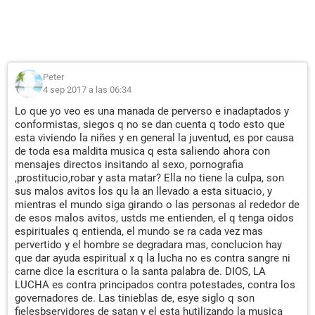
Peter
4 sep 2017 a las 06:34
Lo que yo veo es una manada de perverso e inadaptados y
conformistas, siegos q no se dan cuenta q todo esto que
esta viviendo la niñes y en general la juventud, es por causa
de toda esa maldita musica q esta saliendo ahora con
mensajes directos insitando al sexo, pornografia
,prostitucio,robar y asta matar? Ella no tiene la culpa, son
sus malos avitos los qu la an llevado a esta situacio, y
mientras el mundo siga girando o las personas al rededor de
de esos malos avitos, ustds me entienden, el q tenga oidos
espirituales q entienda, el mundo se ra cada vez mas
pervertido y el hombre se degradara mas, conclucion hay
que dar ayuda espiritual x q la lucha no es contra sangre ni
carne dice la escritura o la santa palabra de. DIOS, LA
LUCHA es contra principados contra potestades, contra los
governadores de. Las tinieblas de, esye siglo q son
fielesbservidores de satan y el esta hutilizando la musica