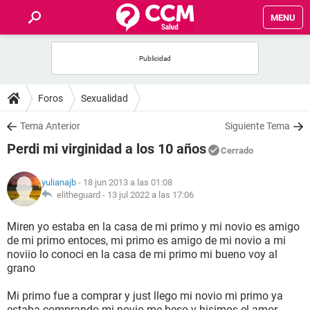
MENU
INICIO
FOROS
Foros
Sexualidad
SALUD
Tema Anterior
Siguiente Tema
Perdi mi virginidad a los 10 años
Cerrado
FAMILIA
yulianajb
- 18 jun 2013 a las 01:08
NUTRICIÓN
elitheguard -
13 jul 2022 a las 17:06
Miren yo estaba en la casa de mi primo y mi novio es amigo
BIENESTAR
de mi primo entoces, mi primo es amigo de mi novio a mi
noviio lo conoci en la casa de mi primo mi bueno voy al
SEXUALIDAD
grano
Mi primo fue a comprar y just llego mi novio mi primo ya
GLOSARIO
estaba comprando mi novio me beso y hisimos el amor.