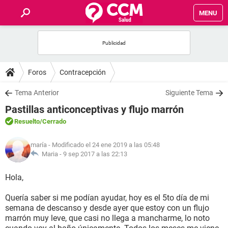
MENU
INICIO
FOROS
Foros
Contracepción
SALUD
Tema Anterior
Siguiente Tema
Pastillas anticonceptivas y flujo marrón
FAMILIA
Resuelto
/Cerrado
NUTRICIÓN
maría
- Modificado el 24 ene 2019 a las 05:48
Maria -
9 sep 2017 a las 22:13
BIENESTAR
Hola,
SEXUALIDAD
Quería saber si me podían ayudar, hoy es el 5to día de mi
semana de descanso y desde ayer que estoy con un flujo
marrón muy leve, que casi no llega a mancharme, lo noto
GLOSARIO