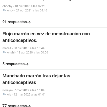
chochy
-
18 dic 2010 a las 02:28
Angy
-
27 oct 2021 a las 04:46
91 respuestas
Flujo marrón en vez de menstruacion con
anticonceptivos.
mafe1
-
30 dic 2015 a las 15:44
Anahi
-
13 abr 2020 a las 00:06
5 respuestas
Manchado marrón tras dejar las
anticonceptivas
Soraya
-
7 mar 2012 a las 16:04
Ale
-
12 mar 2022 a las 01:01
77 respuestas