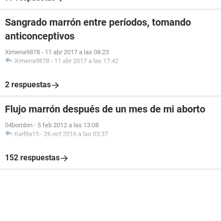
Sangrado marrón entre períodos, tomando
anticonceptivos
Ximena9878
-
11 abr 2017 a las 08:23
Ximena9878
-
11 abr 2017 a las 17:42
2 respuestas
Flujo marrón después de un mes de mi aborto
04bombin
-
5 feb 2012 a las 13:08
Karlita15
-
26 oct 2016 a las 03:37
152 respuestas