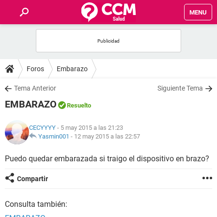
MENU
INICIO
FOROS
Foros
Embarazo
SALUD
Tema Anterior
Siguiente Tema
EMBARAZO
Resuelto
FAMILIA
CECYYYY
- 5 may 2015 a las 21:23
NUTRICIÓN
Yasmin001
-
12 may 2015 a las 22:57
Puedo quedar embarazada si traigo el dispositivo en brazo?
BIENESTAR
Compartir
SEXUALIDAD
Consulta también:
GLOSARIO