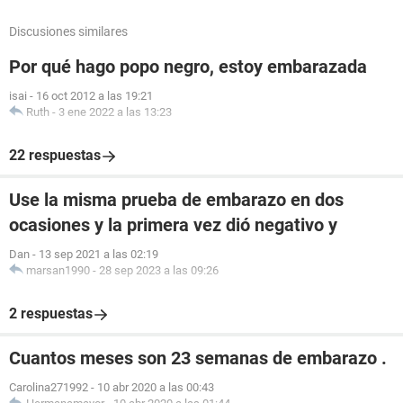
Discusiones similares
Por qué hago popo negro, estoy embarazada
isai
-
16 oct 2012 a las 19:21
Ruth
-
3 ene 2022 a las 13:23
22 respuestas
Use la misma prueba de embarazo en dos
ocasiones y la primera vez dió negativo y
Dan
-
13 sep 2021 a las 02:19
marsan1990
-
28 sep 2023 a las 09:26
2 respuestas
Cuantos meses son 23 semanas de embarazo .
Carolina271992
-
10 abr 2020 a las 00:43