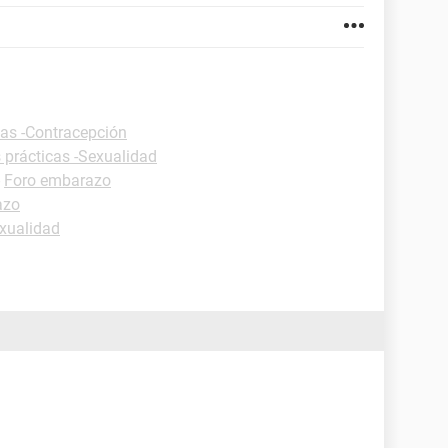
cas -Contracepción
 prácticas -Sexualidad
-
Foro embarazo
azo
xualidad