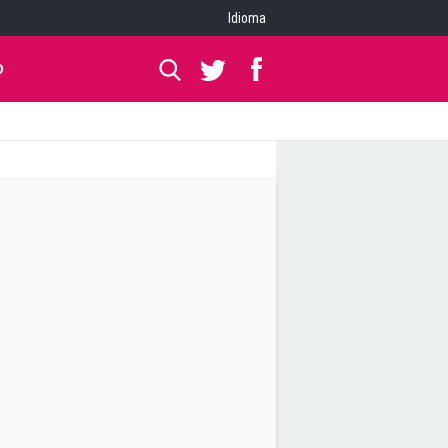
Idioma
O