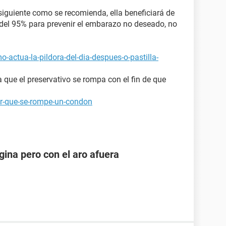
siguiente como se recomienda, ella beneficiará de
 del 95% para prevenir el embarazo no deseado, no
-actua-la-pildora-del-dia-despues-o-pastilla-
a que el preservativo se rompa con el fin de que
or-que-se-rompe-un-condon
ina pero con el aro afuera