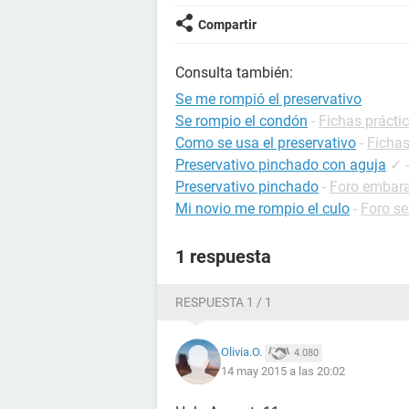
Compartir
Consulta también:
Se me rompió el preservativo
Se rompio el condón
-
Fichas prácti
Como se usa el preservativo
-
Fichas
Preservativo pinchado con aguja
✓
Preservativo pinchado
-
Foro embar
Mi novio me rompio el culo
-
Foro se
1 respuesta
RESPUESTA 1 / 1
Olivia.O.
4.080
14 may 2015 a las 20:02