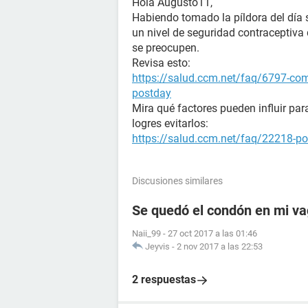
Hola Augusto11,
Habiendo tomado la píldora del día 
un nivel de seguridad contraceptiva
se preocupen.
Revisa esto:
https://salud.ccm.net/faq/6797-como
postday
Mira qué factores pueden influir par
logres evitarlos:
https://salud.ccm.net/faq/22218-p
Discusiones similares
Se quedó el condón en mi vag
Naii_99
-
27 oct 2017 a las 01:46
Jeyvis
-
2 nov 2017 a las 22:53
2 respuestas