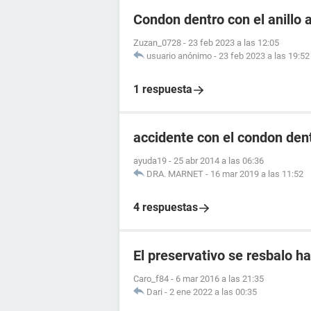
Condon dentro con el anillo 
Zuzan_0728
-
23 feb 2023 a las 12:05
usuario anónimo
-
23 feb 2023 a las 19:52
1 respuesta
accidente con el condon dentr
ayuda19
-
25 abr 2014 a las 06:36
DRA. MARNET
-
16 mar 2019 a las 11:52
4 respuestas
El preservativo se resbalo ha
Caro_f84
-
6 mar 2016 a las 21:35
Dari
-
2 ene 2022 a las 00:35