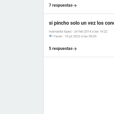
7 respuestas
si pincho solo un vez los c
mamaxita lopez
-
24 feb 2014 a las 19:22
Yanet
-
19 jul 2022 a las 08:05
5 respuestas