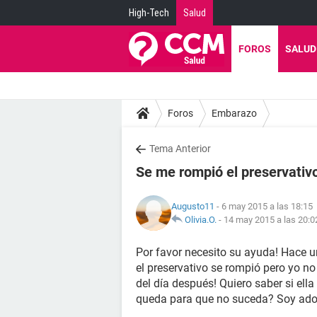
High-Tech
Salud
FOROS
SALUD
Foros
Embarazo
Tema Anterior
Se me rompió el preservativ
Augusto11
- 6 may 2015 a las 18:15
Olivia.O.
-
14 may 2015 a las 20:0
Por favor necesito su ayuda! Hace u
el preservativo se rompió pero yo no
del día después! Quiero saber si el
queda para que no suceda? Soy ado