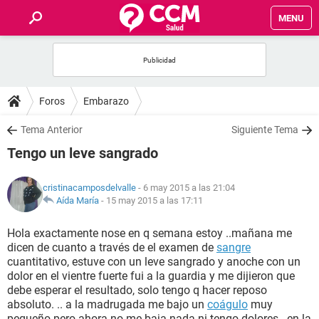
MENU
INICIO
FOROS
Foros
Embarazo
SALUD
Tema Anterior
Siguiente Tema
Tengo un leve sangrado
FAMILIA
cristinacamposdelvalle
- 6 may 2015 a las 21:04
NUTRICIÓN
Aída María
-
15 may 2015 a las 17:11
Hola exactamente nose en q semana estoy ..mañana me
BIENESTAR
dicen de cuanto a través de el examen de
sangre
cuantitativo, estuve con un leve sangrado y anoche con un
SEXUALIDAD
dolor en el vientre fuerte fui a la guardia y me dijieron que
debe esperar el resultado, solo tengo q hacer reposo
absoluto. .. a la madrugada me bajo un
coágulo
muy
GLOSARIO
pequeño pero ahora no me baja nada ni tengo dolores...en la