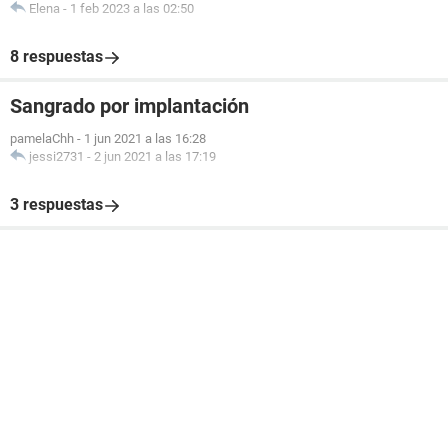
Elena
-
1 feb 2023 a las 02:50
8 respuestas
Sangrado por implantación
pamelaChh
-
1 jun 2021 a las 16:28
jessi2731
-
2 jun 2021 a las 17:19
3 respuestas