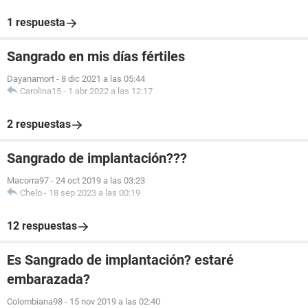
1 respuesta
Sangrado en mis días fértiles
Dayanamort
-
8 dic 2021 a las 05:44
Carolina15
-
1 abr 2022 a las 12:17
2 respuestas
Sangrado de implantación???
Macorra97
-
24 oct 2019 a las 03:23
Chelo
-
18 sep 2023 a las 00:19
12 respuestas
Es Sangrado de implantación? estaré
embarazada?
Colombiana98
-
15 nov 2019 a las 02:40