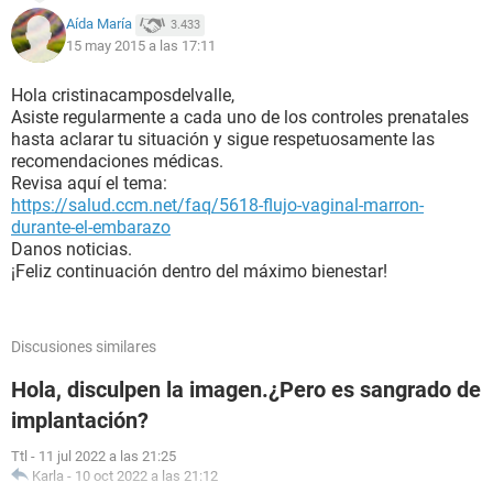
Aída María
3.433
15 may 2015 a las 17:11
Hola cristinacamposdelvalle,
Asiste regularmente a cada uno de los controles prenatales
hasta aclarar tu situación y sigue respetuosamente las
recomendaciones médicas.
Revisa aquí el tema:
https://salud.ccm.net/faq/5618-flujo-vaginal-marron-
durante-el-embarazo
Danos noticias.
¡Feliz continuación dentro del máximo bienestar!
Discusiones similares
Hola, disculpen la imagen.¿Pero es sangrado de
implantación?
Ttl
-
11 jul 2022 a las 21:25
Karla
-
10 oct 2022 a las 21:12