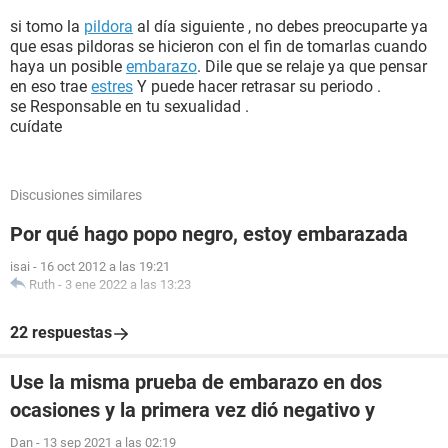
si tomo la
pildora
al día siguiente , no debes preocuparte ya
que esas pildoras se hicieron con el fin de tomarlas cuando
haya un posible
embarazo
. Dile que se relaje ya que pensar
en eso trae
estres
Y puede hacer retrasar su periodo .
se Responsable en tu sexualidad .
cuídate
Discusiones similares
Por qué hago popo negro, estoy embarazada
isai
-
16 oct 2012 a las 19:21
Ruth
-
3 ene 2022 a las 13:23
22 respuestas
Use la misma prueba de embarazo en dos
ocasiones y la primera vez dió negativo y
Dan
-
13 sep 2021 a las 02:19