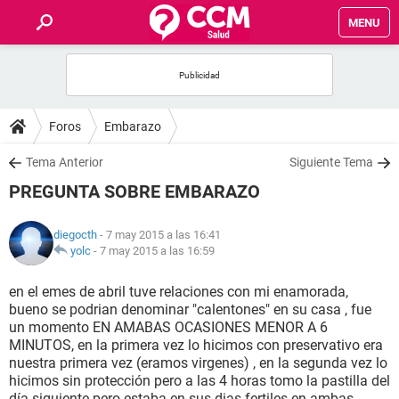
MENU
INICIO
FOROS
Foros
Embarazo
SALUD
Tema Anterior
Siguiente Tema
PREGUNTA SOBRE EMBARAZO
FAMILIA
diegocth
- 7 may 2015 a las 16:41
NUTRICIÓN
yolc
-
7 may 2015 a las 16:59
en el emes de abril tuve relaciones con mi enamorada,
BIENESTAR
bueno se podrian denominar "calentones" en su casa , fue
un momento EN AMABAS OCASIONES MENOR A 6
SEXUALIDAD
MINUTOS, en la primera vez lo hicimos con preservativo era
nuestra primera vez (eramos virgenes) , en la segunda vez lo
hicimos sin protección pero a las 4 horas tomo la pastilla del
GLOSARIO
día siguiente pero estaba en sus dias fertiles en ambas