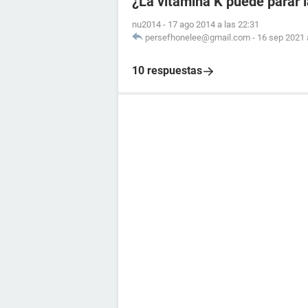
¿La vitamina K puede parar 
nu2014
-
17 ago 2014 a las 22:31
persefhonelee@gmail.com
-
16 sep 2021 
10 respuestas