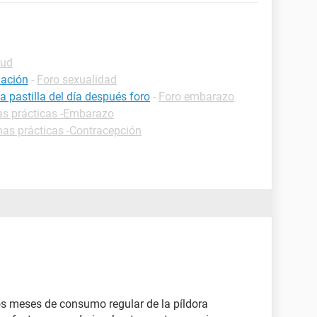
lud
uación
-
Foro sexualidad
pastilla del día después foro
-
Foro embarazo
as prácticas -Embarazo
has prácticas -Contracepción
os meses de consumo regular de la píldora