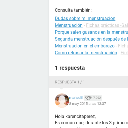
Consulta también:
Dudas sobre mi menstruacion
Menstruación
-
Fichas prácticas -Sa
Porque salen gusanos en la menstr
Segunda menstruación después de la 
Menstruacion en el embarazo
-
Fich
Como retrasar la menstruación
-
Fic
1 respuesta
RESPUESTA 1 / 1
marisolfl
7.292
8 may 2015 a las 13:37
Hola karencitaperez,
Es común que, durante los 3 primer