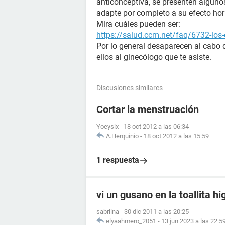
anticonceptiva, se presenten alguno
adapte por completo a su efecto ho
Mira cuáles pueden ser:
https://salud.ccm.net/faq/6732-los-
Por lo general desaparecen al cabo 
ellos al ginecólogo que te asiste.
Discusiones similares
Cortar la menstruación
Yoeysix
-
18 oct 2012 a las 06:34
A.Herquinio
-
18 oct 2012 a las 15:59
1 respuesta
vi un gusano en la toallita hi
sabriina
-
30 dic 2011 a las 20:25
elyaahmero_2051
-
13 jun 2023 a las 22:5