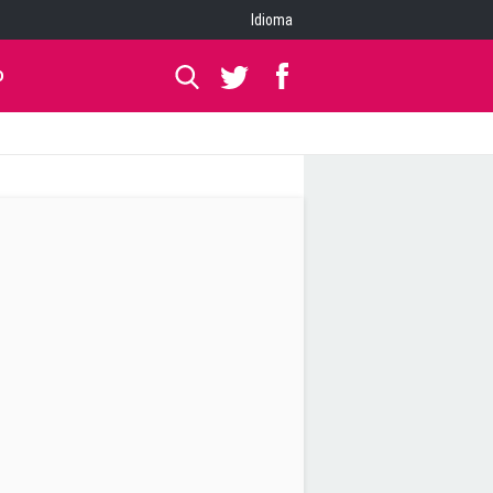
Idioma
O