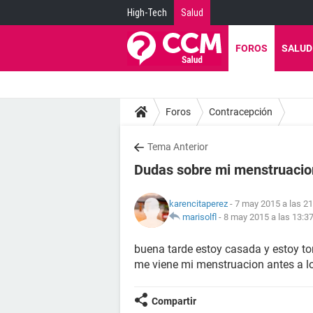
High-Tech
Salud
FOROS
SALUD
Foros
Contracepción
Tema Anterior
Dudas sobre mi menstruacio
karencitaperez
- 7 may 2015 a las 21
marisolfl
-
8 may 2015 a las 13:3
buena tarde estoy casada y estoy 
me viene mi menstruacion antes a lo
Compartir