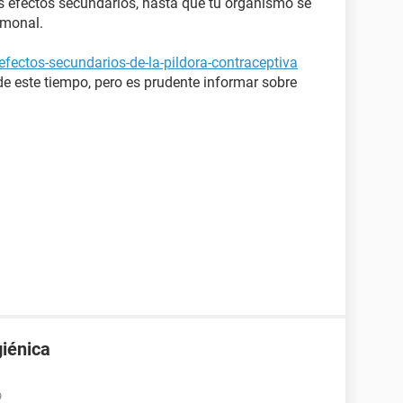
s efectos secundarios, hasta que tu organismo se
rmonal.
efectos-secundarios-de-la-pildora-contraceptiva
de este tiempo, pero es prudente informar sobre
giénica
9