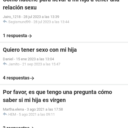
relación sexu
Jairo_1218
-
28 jul 2023 a las 13:39
Segismund99
-
28 jul 2023 a las 13:44
1 respuesta
Quiero tener sexo con mi hija
Daniel
-
15 ene 2023 a las 13:04
Jamito
-
21 sep 2023 a las 15:47
4 respuestas
Por favor, es que tengo una pregunta cómo
saber si mi hija es virgen
Martha.elena
-
3 ago 2021 a las 17:58
HEM
-
5 ago 2021 a las 09:11