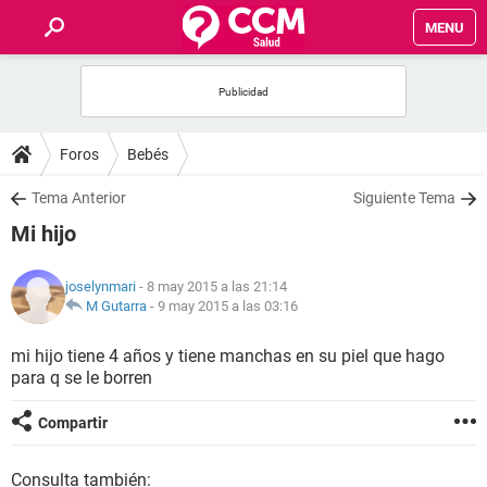
MENU
INICIO
FOROS
Foros
Bebés
SALUD
Tema Anterior
Siguiente Tema
Mi hijo
FAMILIA
joselynmari
- 8 may 2015 a las 21:14
NUTRICIÓN
M Gutarra
-
9 may 2015 a las 03:16
mi hijo tiene 4 años y tiene manchas en su piel que hago
BIENESTAR
para q se le borren
SEXUALIDAD
Compartir
GLOSARIO
Consulta también: