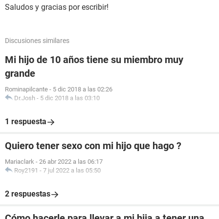
Saludos y gracias por escribir!
Discusiones similares
Mi hijo de 10 años tiene su miembro muy
grande
Rominapilcante
-
5 dic 2018 a las 02:26
Dr.Josh
-
5 dic 2018 a las 03:10
1 respuesta
Quiero tener sexo con mi hijo que hago ?
Mariaclark
-
26 abr 2022 a las 06:17
Roy2191
-
7 jul 2022 a las 05:50
2 respuestas
Cómo hacerle para llevar a mi hija a tener una