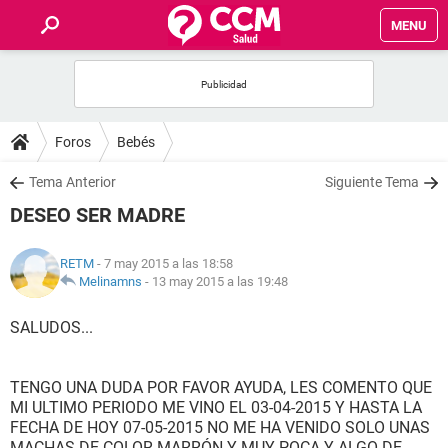
MENU
INICIO
FOROS
Foros
Bebés
SALUD
Tema Anterior
Siguiente Tema
DESEO SER MADRE
FAMILIA
RETM
- 7 may 2015 a las 18:58
NUTRICIÓN
Melinamns
-
13 may 2015 a las 19:48
SALUDOS...
BIENESTAR
SEXUALIDAD
TENGO UNA DUDA POR FAVOR AYUDA, LES COMENTO QUE
MI ULTIMO PERIODO ME VINO EL 03-04-2015 Y HASTA LA
FECHA DE HOY 07-05-2015 NO ME HA VENIDO SOLO UNAS
GLOSARIO
MACHAS DE COLOR MARRÓN Y MUY POCA Y ALGO DE