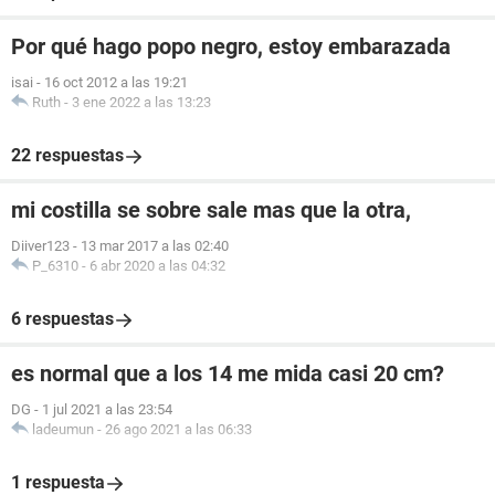
Por qué hago popo negro, estoy embarazada
isai
-
16 oct 2012 a las 19:21
Ruth
-
3 ene 2022 a las 13:23
22 respuestas
mi costilla se sobre sale mas que la otra,
Diiver123
-
13 mar 2017 a las 02:40
P_6310
-
6 abr 2020 a las 04:32
6 respuestas
es normal que a los 14 me mida casi 20 cm?
DG
-
1 jul 2021 a las 23:54
ladeumun
-
26 ago 2021 a las 06:33
1 respuesta