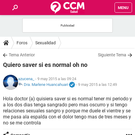
MENU
INICIO
FOROS
Foros
Sexualidad
SALUD
Tema Anterior
Siguiente Tema
Quiero saver si es normal oh no
FAMILIA
azucena_
- 9 may 2015 a las 09:24
NUTRICIÓN
Dra. Marlene Huancahuari
-
9 may 2015 a las 12:49
Hola doctor (a) quisiera saver si es normal tener mi periodo y
BIENESTAR
a los dos dias tenga sangrado pero mas oscurro y si tengo
relaciones sexuales sangro y porque me duele el vientre y se
SEXUALIDAD
me pasa ala espalda con el dolor tengo mas de tres meses y
no se me controla
GLOSARIO