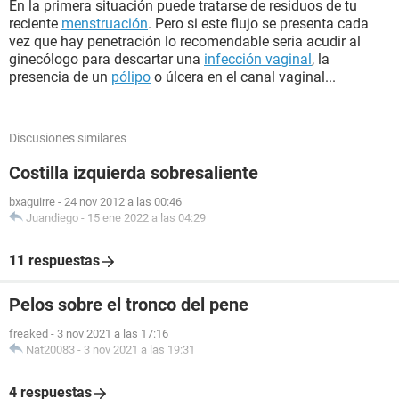
En la primera situación puede tratarse de residuos de tu
reciente
menstruación
. Pero si este flujo se presenta cada
vez que hay penetración lo recomendable seria acudir al
ginecólogo para descartar una
infección vaginal
, la
presencia de un
pólipo
o úlcera en el canal vaginal...
Discusiones similares
Costilla izquierda sobresaliente
bxaguirre
-
24 nov 2012 a las 00:46
Juandiego
-
15 ene 2022 a las 04:29
11 respuestas
Pelos sobre el tronco del pene
freaked
-
3 nov 2021 a las 17:16
Nat20083
-
3 nov 2021 a las 19:31
4 respuestas