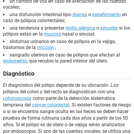
un cambio de voz en caso de afectación de las cuerdas
vocales;
una disfunción intestinal tipo
diarrea
o
estreñimiento
en
caso de pólipos colorrectales;
una tendencia a presentar
rinitis alérgica
o
sinusitis
si los
pólipos están en la
mucosa
nasal o sinusal;
síntomas urinarios en caso de pólipos en la vejiga,
trastornos de la
micción
;
sangrado uterinos en caso de pólipos que afectan al
endometrio
, que recubre la pared interior del útero.
Diagnóstico
El diagnóstico del pólipo depende de su ubicación. Los
pólipos del colon y del recto se diagnostican con una
colonoscopia
como parte de la detección sistemática
temprana del
cáncer colorrectal
. Si existen factores de riesgo
o si se encuentra sangre oculta en las heces se deben hacer
pruebas de forma rutinaria cada dos años a partir de los 50
años. Si el pólipo es de útero o de vejiga serán analizados
por endoscopia. Si son de las cuerdas vocales, se utiliza una