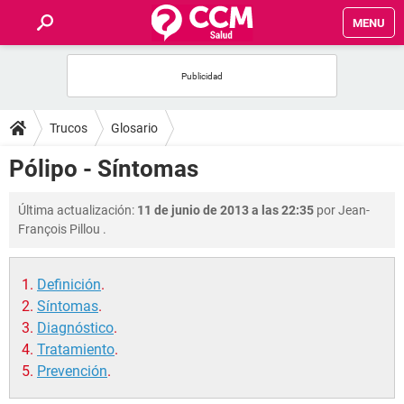
MENU
INICIO
FOROS
Trucos
Glosario
SALUD
Pólipo - Síntomas
FAMILIA
Última actualización:
11 de junio de 2013 a las 22:35
por
Jean-
François Pillou
.
NUTRICIÓN
Definición
.
BIENESTAR
Síntomas
.
Diagnóstico
.
SEXUALIDAD
Tratamiento
.
Prevención
.
GLOSARIO