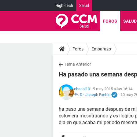
High-Tech
Salud
FOROS
SALUD
Foros
Embarazo
Tema Anterior
Ha pasado una semana despu
chachi10
- 9 may 2015 a las 16:14
Dr. Joseph Exebio
-
10 may 20
ha paso una semana despues de mis
estuviera mesntruando y es ilogico 
dia en que acaba mi periodo mesntru