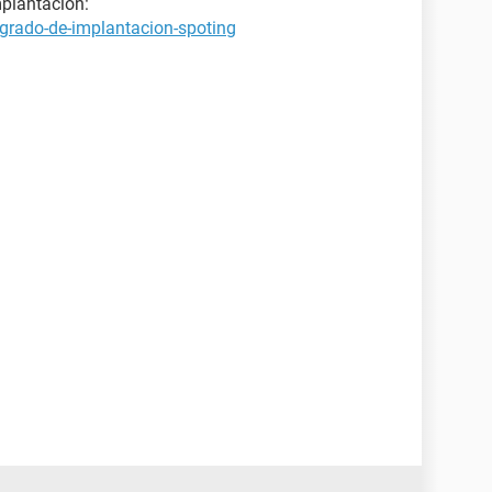
plantación:
grado-de-implantacion-spoting