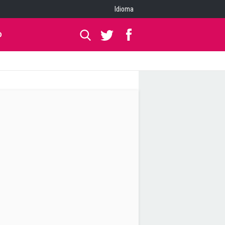
Idioma
O