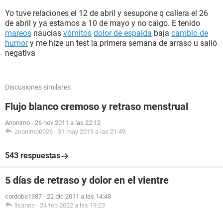
Yo tuve relaciones el 12 de abril y sesupone q callera el 26
de abril y ya estamos a 10 de mayo y no caigo. E tenido
mareos
naucias
vómitos
dolor de espalda
baja
cambio de
humor
y me hize un test la primera semana de arraso u salió
negativa
Discusiones similares
Flujo blanco cremoso y retraso menstrual
Anonimo
-
26 nov 2011 a las 22:12
anonimo0026
-
31 may 2019 a las 21:49
543 respuestas
5 días de retraso y dolor en el vientre
cordoba1987
-
22 dic 2011 a las 14:48
lisanna
-
24 feb 2022 a las 19:23