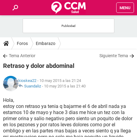
MENU
INICIO
FOROS
Foros
Embarazo
SALUD
Tema Anterior
Siguiente Tema
Retraso y dolor abdominal
FAMILIA
kioskea22
- 10 may 2015 a las 21:24
NUTRICIÓN
Suandaliz
-
10 may 2015 a las 21:40
Hola,
BIENESTAR
estoy con retraso ya tenia q bajarme el 6 de abril nada ya
estamos 10 de mayo y hace 3 dias me hice un tez con la
SEXUALIDAD
primer orina y salio negativo pero siento un poquito de dolor
en los pezones y por ratos leves dolores como por el
ombligo y en las partes mas bajas a veces siento q ya llega
GLOSARIO
mi mestruacion pero no solo me baja poquito un liquido