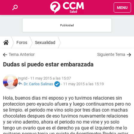
MENU
INICIO
FOROS
Foros
Sexualidad
SALUD
Tema Anterior
Siguiente Tema
Dudas si puedo estar embarazada
FAMILIA
ingrid
- 11 may 2015 a las 15:07
NUTRICIÓN
Dr. Carlos Salinas
-
11 may 2015 a las 15:19
Hola, buenos dias mi esposo y yo tuvimos relaciones sin
BIENESTAR
proteccion pero eyaculo afuera y luego continuamos pero no
se limpio. el periodo me vino solo por tres dias con machas
SEXUALIDAD
chocolates despues de eso tuvimos nuevamente relaciones
y se vino adentro, ahora el periodo no me vine y yo solo
tengo un ovario que es el derecho ya que el izquierdo me lo
GLOSARIO
quitaron porque tenia un quiste de 6centimetro.Podria estar