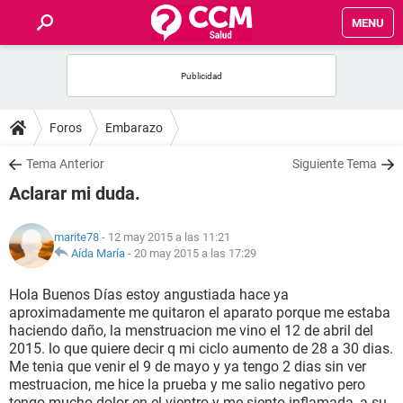
MENU
INICIO
FOROS
Foros
Embarazo
SALUD
Tema Anterior
Siguiente Tema
Aclarar mi duda.
FAMILIA
marite78
- 12 may 2015 a las 11:21
NUTRICIÓN
Aída María
-
20 may 2015 a las 17:29
Hola Buenos Días estoy angustiada hace ya
BIENESTAR
aproximadamente me quitaron el aparato porque me estaba
haciendo daño, la menstruacion me vino el 12 de abril del
SEXUALIDAD
2015. lo que quiere decir q mi ciclo aumento de 28 a 30 dias.
Me tenia que venir el 9 de mayo y ya tengo 2 dias sin ver
mestruacion, me hice la prueba y me salio negativo pero
GLOSARIO
tengo mucho dolor en el vientro y me siento inflamada, a su