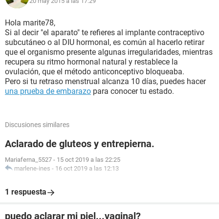
20 may 2015 a las 17:29
Hola marite78,
Si al decir "el aparato" te refieres al implante contraceptivo
subcutáneo o al DIU hormonal, es común al hacerlo retirar
que el organismo presente algunas irregularidades, mientras
recupera su ritmo hormonal natural y restablece la
ovulación, que el método anticonceptivo bloqueaba.
Pero si tu retraso menstrual alcanza 10 días, puedes hacer
una prueba de embarazo
para conocer tu estado.
Discusiones similares
Aclarado de gluteos y entrepierna.
Mariaferna_5527
-
15 oct 2019 a las 22:25
marlene-ines
-
16 oct 2019 a las 12:13
1 respuesta
puedo aclarar mi piel...vaginal?