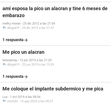
ami esposa la pico un alacran y tine 6 meses de
embarazo
melky moran
-
25 dic 2012 a las 21:04
Abigail P.
-
25 dic 2012 a las 21:37
1 respuesta
Me pico un alacran
terezamay
-
12 jun 2015 a las 21:25
Abigail P.
-
22 jun 2015 a las 15:35
1 respuesta
Me coloque el implante subdermico y me pica
Luz
-
1 oct 2019 a las 08:54
michd3
-
13 ago 2023 a las 05:27