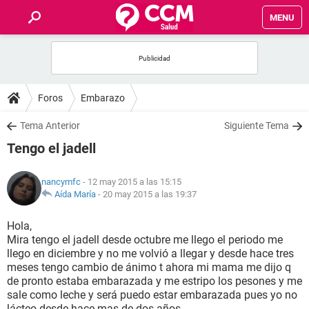
MENU
INICIO
FOROS
Foros
Embarazo
SALUD
Tema Anterior
Siguiente Tema
Tengo el jadell
FAMILIA
nancymfc
- 12 may 2015 a las 15:15
NUTRICIÓN
Aída María
-
20 may 2015 a las 19:37
Hola,
BIENESTAR
Mira tengo el jadell desde octubre me llego el periodo me
llego en diciembre y no me volvió a llegar y desde hace tres
SEXUALIDAD
meses tengo cambio de ánimo t ahora mi mama me dijo q
de pronto estaba embarazada y me estripo los pesones y me
sale como leche y será puedo estar embarazada pues yo no
GLOSARIO
lácteo desde hace mas de dos años