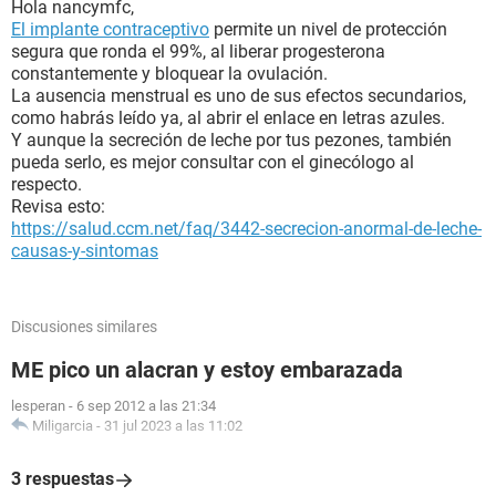
Hola nancymfc,
El implante contraceptivo
permite un nivel de protección
segura que ronda el 99%, al liberar progesterona
constantemente y bloquear la ovulación.
La ausencia menstrual es uno de sus efectos secundarios,
como habrás leído ya, al abrir el enlace en letras azules.
Y aunque la secreción de leche por tus pezones, también
pueda serlo, es mejor consultar con el ginecólogo al
respecto.
Revisa esto:
https://salud.ccm.net/faq/3442-secrecion-anormal-de-leche-
causas-y-sintomas
Discusiones similares
ME pico un alacran y estoy embarazada
lesperan
-
6 sep 2012 a las 21:34
Miligarcia
-
31 jul 2023 a las 11:02
3 respuestas