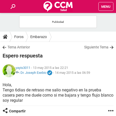
MENU
INICIO
FOROS
Foros
Embarazo
SALUD
Tema Anterior
Siguiente Tema
Espero respuesta
FAMILIA
yayis3011
- 13 may 2015 a las 22:21
NUTRICIÓN
Dr. Joseph Exebio
-
14 may 2015 a las 06:59
Hola,
BIENESTAR
Tengo 6dias de retraso me salio negativo en la prueba
casera pero me duele como si me bajara y tengo flujo blanco
SEXUALIDAD
soy regular
Compartir
GLOSARIO