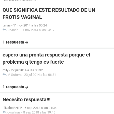
Discusiones similares
QUE SIGNIFICA ESTE RESULTADO DE UN
FROTIS VAGINAL
tanas
-
11 nov 2014 a las 00:24
Dr.Josh
-
11 nov 2014 a las 04:17
1 respuesta
espero una pronta respuesta porque el
problema q tengo es fuerte
mily
-
22 jul 2014 a las 00:32
M Gutarra
-
23 jul 2014 a las 06:31
1 respuesta
Necesito respuesta!!!
ElizabethNTP
-
6 sep 2018 a las 21:34
c-salinas
-
8 sep 2018 a las 19:45