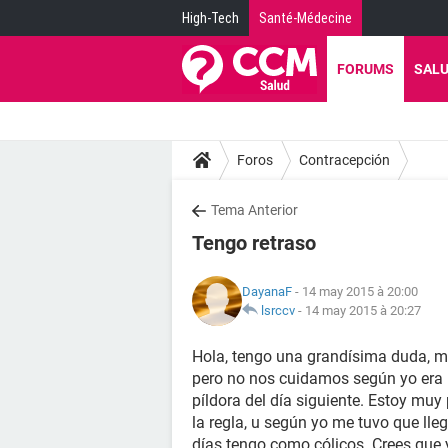
High-Tech
Santé-Médecine
FORUMS
SAL
Foros
Contracepción
Tema Anterior
Tengo retraso
DayanaF
- 14 may 2015 à 20:00
lsrccv
-
14 may 2015 à 20:27
Hola, tengo una grandísima duda, me l
pero no nos cuidamos según yo era un
píldora del día siguiente. Estoy mu
la regla, u según yo me tuvo que lle
días tengo como cólicos. Crees que 