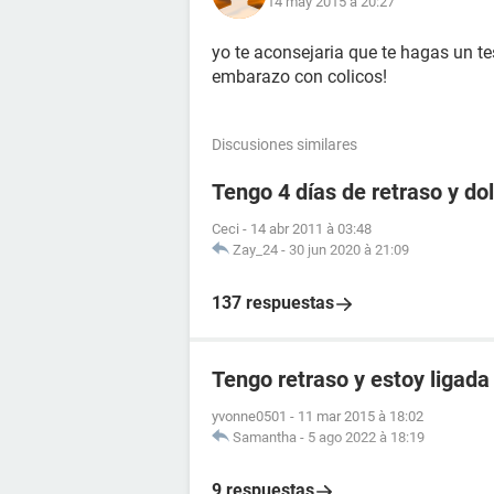
14 may 2015 à 20:27
yo te aconsejaria que te hagas un t
embarazo con colicos!
Discusiones similares
Tengo 4 días de retraso y d
Ceci
-
14 abr 2011 à 03:48
Zay_24
-
30 jun 2020 à 21:09
137 respuestas
Tengo retraso y estoy ligada
yvonne0501
-
11 mar 2015 à 18:02
Samantha
-
5 ago 2022 à 18:19
9 respuestas