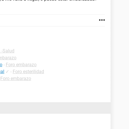
 -Salud
mbarazo
co
-
Foro embarazo
ual
✓
-
Foro esterilidad
-
Foro embarazo