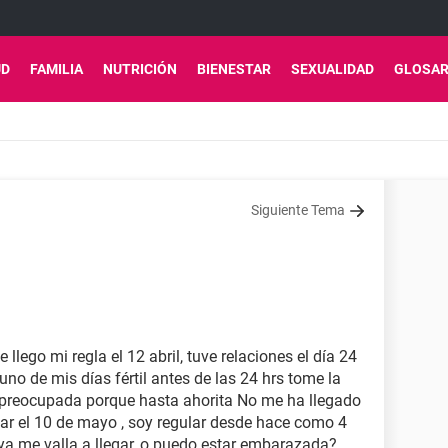
UD
FAMILIA
NUTRICIÓN
BIENESTAR
SEXUALIDAD
GLOSAR
Siguiente Tema
lego mi regla el 12 abril, tuve relaciones el día 24
o de mis días fértil antes de las 24 hrs tome la
y preocupada porque hasta ahorita No me ha llegado
gar el 10 de mayo , soy regular desde hace como 4
ya me valla a llegar, o puedo estar embarazada?