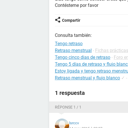
Contésteme por favor
Compartir
Consulta también:
Tengo retraso
Retraso menstrual
-
Fichas prácticas
Tengo cinco dias de retraso
-
Foro e
Tengo 5 días de retraso y flujo blan
Estoy ligada y tengo retraso menstr
Retraso menstrual y flujo blanco
✓
1 respuesta
RÉPONSE 1 / 1
lsrccv