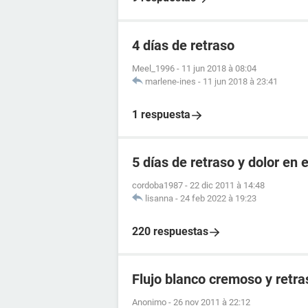
4 días de retraso
Meel_1996
-
11 jun 2018 à 08:04
marlene-ines
-
11 jun 2018 à 23:41
1 respuesta
5 días de retraso y dolor en e
cordoba1987
-
22 dic 2011 à 14:48
lisanna
-
24 feb 2022 à 19:23
220 respuestas
Flujo blanco cremoso y retr
Anonimo
-
26 nov 2011 à 22:12