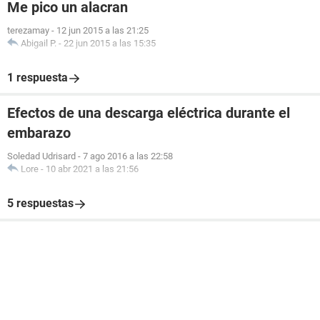
Me pico un alacran
terezamay
-
12 jun 2015 a las 21:25
Abigail P.
-
22 jun 2015 a las 15:35
1 respuesta
Efectos de una descarga eléctrica durante el
embarazo
Soledad Udrisard
-
7 ago 2016 a las 22:58
Lore
-
10 abr 2021 a las 21:56
5 respuestas