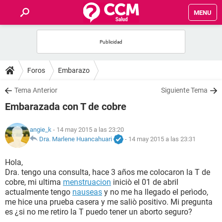
MENU
INICIO
FOROS
Foros
Embarazo
SALUD
Tema Anterior
Siguiente Tema
Embarazada con T de cobre
FAMILIA
angie_k
- 14 may 2015 a las 23:20
NUTRICIÓN
Dra. Marlene Huancahuari
-
14 may 2015 a las 23:31
Hola,
BIENESTAR
Dra. tengo una consulta, hace 3 años me colocaron la T de
cobre, mi ultima
menstruacion
iniciò el 01 de abril
SEXUALIDAD
actualmente tengo
nauseas
y no me ha llegado el perìodo,
me hice una prueba casera y me saliò positivo. Mi pregunta
es ¿si no me retiro la T puedo tener un aborto seguro?
GLOSARIO