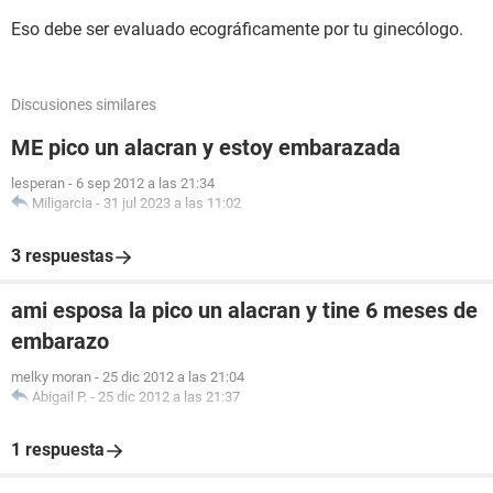
Eso debe ser evaluado ecográficamente por tu ginecólogo.
Discusiones similares
ME pico un alacran y estoy embarazada
lesperan
-
6 sep 2012 a las 21:34
Miligarcia
-
31 jul 2023 a las 11:02
3 respuestas
ami esposa la pico un alacran y tine 6 meses de
embarazo
melky moran
-
25 dic 2012 a las 21:04
Abigail P.
-
25 dic 2012 a las 21:37
1 respuesta