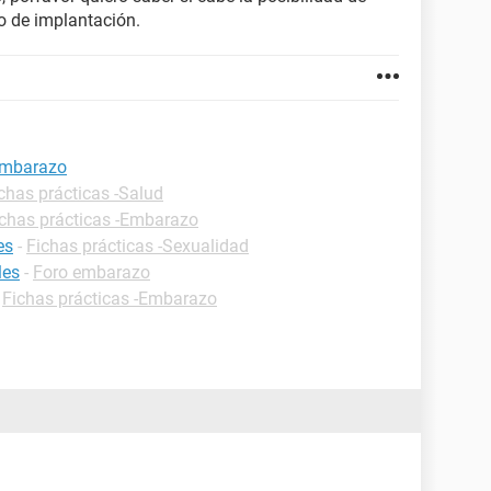
 de implantación.
embarazo
chas prácticas -Salud
ichas prácticas -Embarazo
es
-
Fichas prácticas -Sexualidad
les
-
Foro embarazo
-
Fichas prácticas -Embarazo