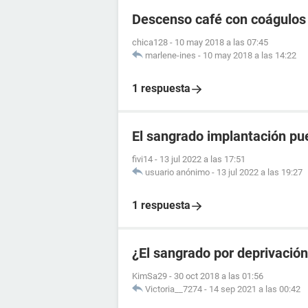
Descenso café con coágulos 
chica128
-
10 may 2018 a las 07:45
marlene-ines
-
10 may 2018 a las 14:22
1 respuesta
El sangrado implantación pu
fivi14
-
13 jul 2022 a las 17:51
usuario anónimo
-
13 jul 2022 a las 19:27
1 respuesta
¿El sangrado por deprivació
KimSa29
-
30 oct 2018 a las 01:56
Victoria__7274
-
14 sep 2021 a las 00:42