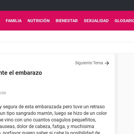
FAMILIA
NUTRICIÓN
BIENESTAR
SEXUALIDAD
GLOSARI
Siguiente Tema
nte el embarazo
0:04
y segura de esta embarazada pero tuve un retraso
 un tipo sangrado marrón, luego se hizo de un color
 me vino con uno cuantos coagulos pequeñitos,
nauseas, dolor de cabeza, fatiga, y muchisima
orfavor quiero saber si cabe la posibilidad de