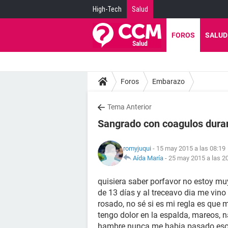
High-Tech
Salud
FOROS
SALUD
Foros
Embarazo
Tema Anterior
Sangrado con coagulos dura
romyjuqui
- 15 may 2015 a las 08:19
Aída María
-
25 may 2015 a las 2
quisiera saber porfavor no estoy mu
de 13 días y al treceavo dia me vino
rosado, no sé si es mi regla es que
tengo dolor en la espalda, mareos, 
hambre nunca me habia pasado eso, p