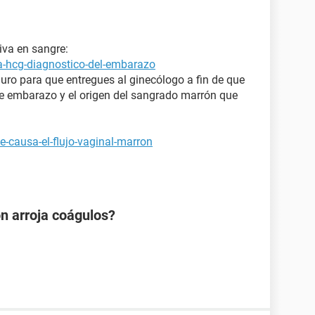
iva en sangre:
a-hcg-diagnostico-del-embarazo
uro para que entregues al ginecólogo a fin de que
 de embarazo y el origen del sangrado marrón que
-causa-el-flujo-vaginal-marron
n arroja coágulos?