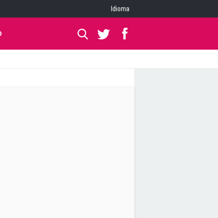
Idioma
O