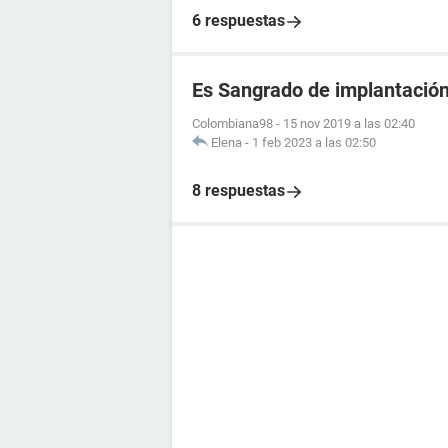
6 respuestas
Es Sangrado de implantació
Colombiana98
-
15 nov 2019 a las 02:40
Elena
-
1 feb 2023 a las 02:50
8 respuestas